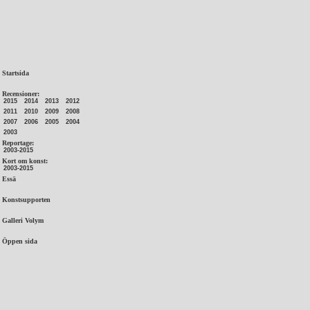
Startsida
Recensioner:
2015
2014
2013
2012
2011
2010
2009
2008
2007
2006
2005
2004
2003
Reportage:
2003-2015
Kort om konst:
2003-2015
Essä
Konstsupporten
Galleri Volym
Öppen sida