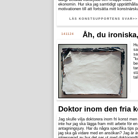
ekonomin. Hur ska jag samtidigt upprätthålla
motivationen till att fortsätta mitt konstnärs
LÄS KONSTSUPPORTENS SVAR>>
Åh, du ironiska
141124
Hu
sa
sa
"k
be
ta
st
ta
Doktor inom den fria 
Jag skulle vilja doktorera inom fri konst men
inte hur jag ska lägga fram mitt arbete för en
antagningsjury. Har du några specifika tips p
jag ska gå vidare med en ansökan? Jag är 
intresserad av hur det ser ut med doktorandt