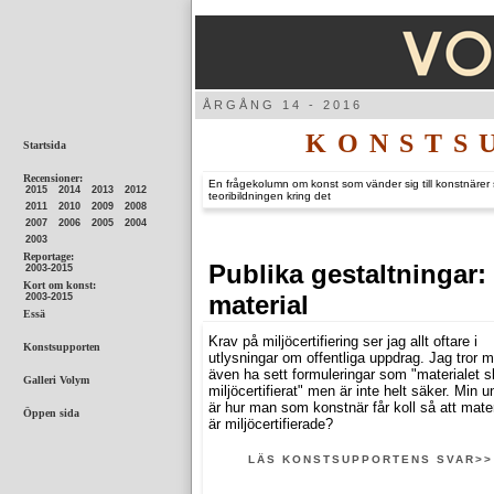
ÅRGÅNG
KONSTS
En frågekolumn om konst som vänder sig till konstnärer 
teoribildningen kring det
Publika gestaltningar: 
material
Krav på miljöcertifiering ser jag allt oftare i
utlysningar om offentliga uppdrag. Jag tror m
även ha sett formuleringar som "materialet s
miljöcertifierat" men är inte helt säker. Min 
är hur man som konstnär får koll så att mate
är miljöcertifierade?
LÄS KONSTSUPPORTENS SVAR>>