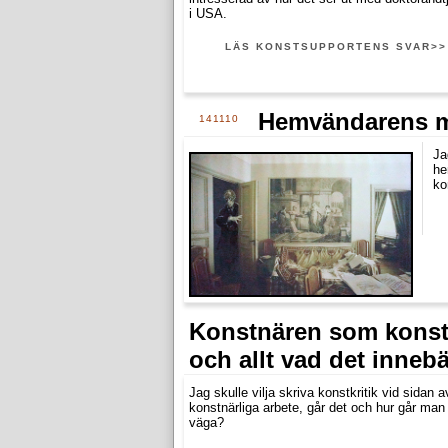
i USA.
LÄS KONSTSUPPORTENS SVAR>>
Hemvändarens mö
141110
Ja
he
ko
Konstnären som konst
och allt vad det innebä
Jag skulle vilja skriva konstkritik vid sidan a
konstnärliga arbete, går det och hur går man t
väga?