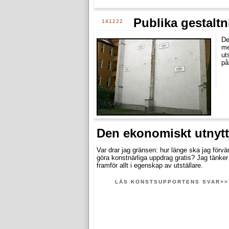
Publika gestaltn
141222
De
me
ut
på
Den ekonomiskt utnytt
Var drar jag gränsen: hur länge ska jag förvä
göra konstnärliga uppdrag gratis? Jag tänker
framför allt i egenskap av utställare.
LÄS KONSTSUPPORTENS SVAR>>