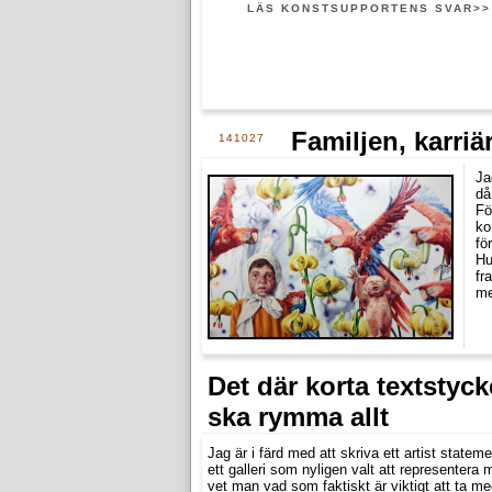
LÄS KONSTSUPPORTENS SVAR>>
Familjen, karri
141027
Ja
då
Fö
ko
fö
Hu
fr
me
Det där korta textstyc
ska rymma allt
Jag är i färd med att skriva ett artist stateme
ett galleri som nyligen valt att representera 
vet man vad som faktiskt är viktigt att ta med