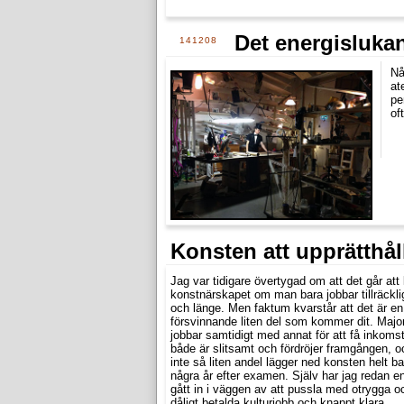
Det energisluka
141208
Nå
at
pe
of
Konsten att upprätthål
Jag var tidigare övertygad om att det går att
konstnärskapet om man bara jobbar tillräcklig
och länge. Men faktum kvarstår att det är en
försvinnande liten del som kommer dit. Major
jobbar samtidigt med annat för att få inkomst
både är slitsamt och fördröjer framgången, o
inte så liten andel lägger ned konsten helt ba
några år efter examen. Själv har jag redan e
gått in i väggen av att pussla med otrygga o
dåligt betalda kulturjobb och knappt klara