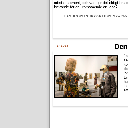
artist statement, och vad gör det riktigt bra 
lockande för en utomstående att läsa?
LÄS KONSTSUPPORTENS SVAR>>
Den
141013
Ja
se
ko
de
in
to
hu
ja
at