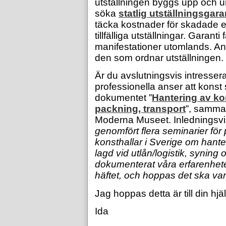
utställningen byggs upp och 
söka
statlig utställningsgara
täcka kostnader för skadade el
tillfälliga utställningar. Garan
manifestationer utomlands. A
den som ordnar utställningen.
Är du avslutningsvis intresserad
professionella anser att konst 
dokumentet ”
Hantering av kon
packning, transport
”, samman
Moderna Museet. Inledningsvi
genomfört flera seminarier för
konsthallar i Sverige om hant
lagd vid utlån/logistik, syning 
dokumenterat våra erfarenhet
häftet, och hoppas det ska vara t
Jag hoppas detta är till din hjälp
Ida