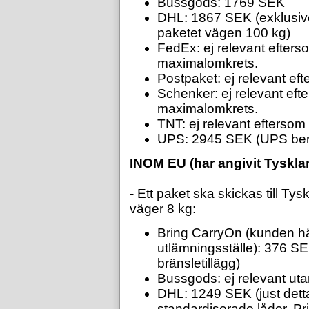
Bussgods: 1769 SEK
DHL: 1867 SEK (exklusiv
paketet vägen 100 kg)
FedEx: ej relevant efters
maximalomkrets.
Postpaket: ej relevant eft
Schenker: ej relevant eft
maximalomkrets.
TNT: ej relevant efterso
UPS: 2945 SEK (UPS berä
INOM EU (har angivit Tyskla
- Ett paket ska skickas till T
väger 8 kg:
Bring CarryOn (kunden hä
utlämningsställe): 376 S
bränsletillägg)
Bussgods: ej relevant uta
DHL: 1249 SEK (just dett
standardiserade lådor. Pri