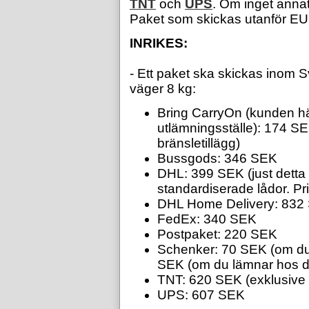
TNT
och
UPS
. Om inget annat
Paket som skickas utanför EU ä
INRIKES:
- Ett paket ska skickas inom 
väger 8 kg:
Bring CarryOn (kunden hä
utlämningsställe): 174 S
bränsletillägg)
Bussgods: 346 SEK
DHL: 399 SEK (just detta 
standardiserade lådor. Pri
DHL Home Delivery: 832
FedEx: 340 SEK
Postpaket: 220 SEK
Schenker: 70 SEK (om du
SEK (om du lämnar hos 
TNT: 620 SEK (exklusiv
UPS: 607 SEK