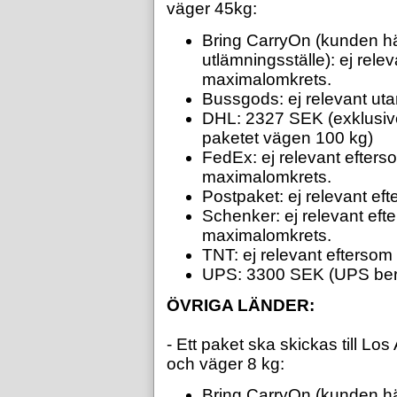
väger 45kg:
Bring CarryOn (kunden hä
utlämningsställe): ej rele
maximalomkrets.
Bussgods: ej relevant uta
DHL: 2327 SEK (exklusiv
paketet vägen 100 kg)
FedEx: ej relevant efters
maximalomkrets.
Postpaket: ej relevant eft
Schenker: ej relevant eft
maximalomkrets.
TNT: ej relevant efterso
UPS: 3300 SEK (UPS berä
ÖVRIGA LÄNDER:
- Ett paket ska skickas till L
och väger 8 kg:
Bring CarryOn (kunden hä