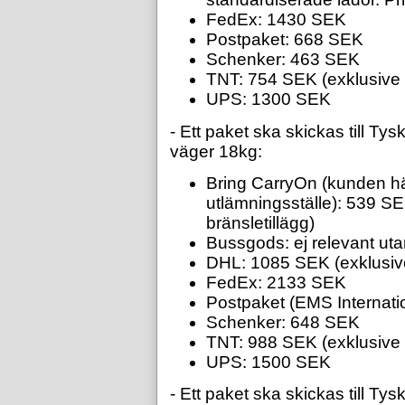
FedEx: 1430 SEK
Postpaket: 668 SEK
Schenker: 463 SEK
TNT: 754 SEK (exklusiv
UPS: 1300 SEK
- Ett paket ska skickas till T
väger 18kg:
Bring CarryOn (kunden hä
utlämningsställe): 539 S
bränsletillägg)
Bussgods: ej relevant uta
DHL: 1085 SEK (exklusi
FedEx: 2133 SEK
Postpaket (EMS Internat
Schenker: 648 SEK
TNT: 988 SEK (exklusiv
UPS: 1500 SEK
- Ett paket ska skickas till T