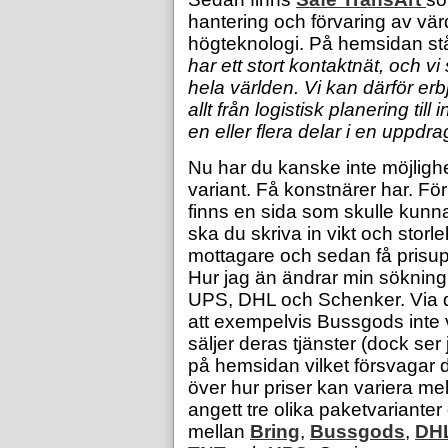
hantering och förvaring av vär
högteknologi. På hemsidan st
har ett stort kontaktnät, och 
hela världen. Vi kan därför erb
allt från logistisk planering till
en eller flera delar i en uppdr
Nu har du kanske inte möjlighe
variant. Få konstnärer har. För a
finns en sida som skulle kunn
ska du skriva in vikt och stor
mottagare och sedan få prisupp
Hur jag än ändrar min sökning f
UPS, DHL och Schenker. Via de
att exempelvis Bussgods inte v
säljer deras tjänster (dock ser
på hemsidan vilket försvagar d
över hur priser kan variera mel
angett tre olika paketvarianter
mellan
Bring
,
Bussgods
,
DH