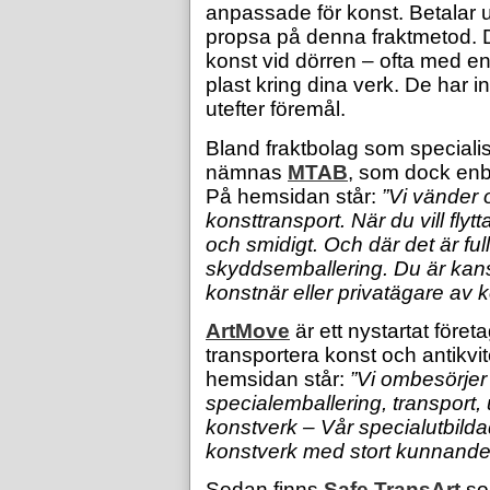
anpassade för konst. Betalar u
propsa på denna fraktmetod. 
konst vid dörren – ofta med e
plast kring dina verk. De har in
utefter föremål.
Bland fraktbolag som speciali
nämnas
MTAB
, som dock enb
På hemsidan står:
”
Vi vänder o
konsttransport. När du vill flyt
och smidigt. Och där det är full
skyddsemballering. Du är kansk
konstnär eller privatägare av 
ArtMove
är ett nystartat företa
transportera konst och antikvi
hemsidan står:
”Vi ombesörje
specialemballering, transport
konstverk – Vår specialutbild
konstverk med stort kunnande
Sedan finns
Safe TransArt
so