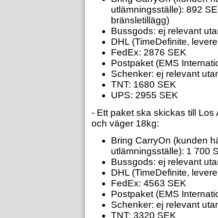
utlämningsställe): 892 S
bränsletillägg)
Bussgods: ej relevant uta
DHL (TimeDefinite, lever
FedEx: 2876 SEK
Postpaket (EMS Internati
Schenker: ej relevant uta
TNT: 1680 SEK
UPS: 2955 SEK
- Ett paket ska skickas till L
och väger 18kg:
Bring CarryOn (kunden hä
utlämningsställe): 1 700 S
Bussgods: ej relevant uta
DHL (TimeDefinite, lever
FedEx: 4563 SEK
Postpaket (EMS Internat
Schenker: ej relevant uta
TNT: 3320 SEK