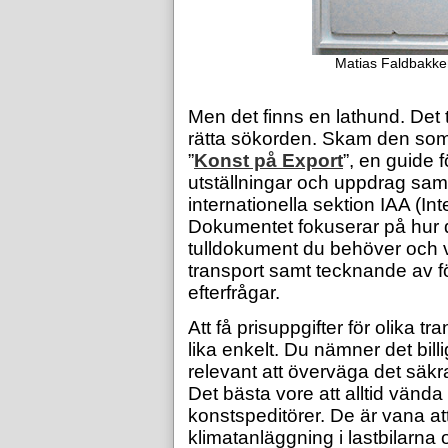
Matias Faldbakke
Men det finns en lathund. Det t
rätta sökorden. Skam den som ge
”
Konst på Export
”, en guide f
utställningar och uppdrag sa
internationella sektion IAA (Int
Dokumentet fokuserar på hur d
tulldokument du behöver och v
transport samt tecknande av fö
efterfrågar.
Att få prisuppgifter för olika t
lika enkelt. Du nämner det bill
relevant att överväga det säkra
Det bästa vore att alltid vända 
konstspeditörer. De är vana at
klimatanläggning i lastbilarn