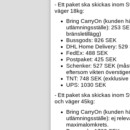
- Ett paket ska skickas inom 
väger 18kg:
Bring CarryOn (kunden hä
utlämningsställe): 253 S
bränsletillägg)
Bussgods: 826 SEK
DHL Home Delivery: 529
FedEx: 488 SEK
Postpaket: 425 SEK
Schenker: 527 SEK (måst
eftersom vikten överstige
TNT: 748 SEK (exklusiv
UPS: 1030 SEK
- Ett paket ska skickas inom 
och väger 45kg:
Bring CarryOn (kunden hä
utlämningsställe): ej rele
maximalomkrets.