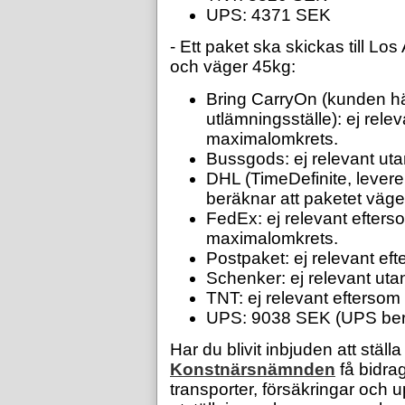
UPS: 4371 SEK
- Ett paket ska skickas till L
och väger 45kg:
Bring CarryOn (kunden hä
utlämningsställe): ej rele
maximalomkrets.
Bussgods: ej relevant uta
DHL (TimeDefinite, lever
beräknar att paketet väg
FedEx: ej relevant efters
maximalomkrets.
Postpaket: ej relevant eft
Schenker: ej relevant uta
TNT: ej relevant efterso
UPS: 9038 SEK (UPS berä
Har du blivit inbjuden att stäl
Konstnärsnämnden
få bidra
transporter, försäkringar och 