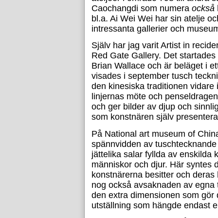
Caochangdi som numera
också
bl.a. Ai Wei Wei har sin atelje 
intressanta gallerier och museu
Själv har jag varit Artist in reci
Red Gate Gallery. Det startades 
Brian Wallace och är beläget i et
visades i september tusch teckn
den kinesiska traditionen vidare
linjernas möte och penseldragen
och ger bilder av djup och sinnlig
som konstnären själv presenter
På National art museum of Chin
spännvidden av tuschtecknande f
jättelika salar fyllda av enskild
människor och djur. Här syntes 
konstnärerna besitter och deras
nog också avsaknaden av egna t
den extra dimensionen som gör 
utställning som hängde endast e