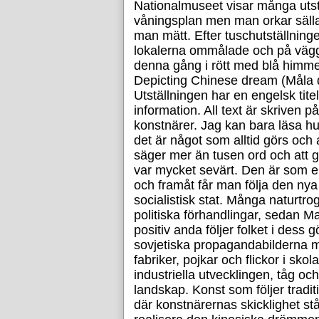
Nationalmuseet visar många utst
våningsplan men man orkar sälla
man mätt. Efter tuschutställning
lokalerna ommålade och på vägga
denna gång i rött med blå himmel
Depicting Chinese dream (Måla 
Utställningen har en engelsk tite
information. All text är skriven p
konstnärer. Jag kan bara läsa hur
det är något som alltid görs och 
säger mer än tusen ord och att
var mycket sevärt. Den är som en 
och framåt får man följa den nya
socialistisk stat. Många naturtro
politiska förhandlingar, sedan M
positiv anda följer folket i dess g
sovjetiska propagandabilderna m
fabriker, pojkar och flickor i sko
industriella utvecklingen, tåg o
landskap. Konst som följer tradit
där konstnärernas skicklighet stå