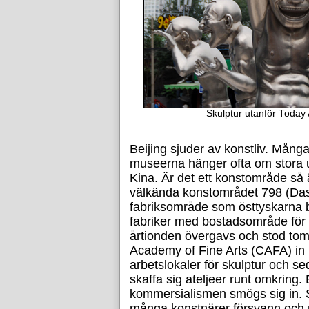
Skulptur utanför Today
Beijing sjuder av konstliv. Många
museerna hänger ofta om stora uts
Kina. Är det ett konstområde så 
välkända konstområdet 798 (Das
fabriksområde som östtyskarna 
fabriker med bostadsområde för 
årtionden övergavs och stod tomt
Academy of Fine Arts (CAFA) in
arbetslokaler för skulptur och 
skaffa sig ateljeer runt omkring.
kommersialismen smögs sig in. 
många konstnärer försvann och 