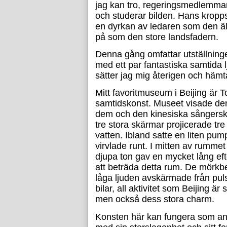
jag kan tro, regeringsmedlemma
och studerar bilden. Hans kropp
en dyrkan av ledaren som den äl
på som den store landsfadern.
Denna gång omfattar utställning
med ett par fantastiska samtida lj
sätter jag mig återigen och hämt
Mitt favoritmuseum i Beijing är
samtidskonst. Museet visade de
dem och den kinesiska sångersk
tre stora skärmar projicerade t
vatten. Ibland satte en liten pum
virvlade runt. I mitten av rummet 
djupa ton gav en mycket lång efte
att beträda detta rum. De mörkbe
låga ljuden avskärmade från puls
bilar, all aktivitet som Beijing är
men också dess stora charm.
Konsten här kan fungera som an