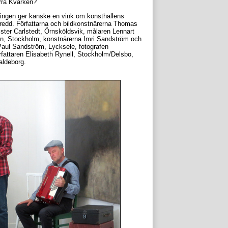
rra Kvarken?
ningen ger kanske en vink om konsthallens
 bredd. Författarna och bildkonstnärerna Thomas
ister Carlstedt, Örnsköldsvik, målaren Lennart
on, Stockholm, konstnärerna Imri Sandström och
aul Sandström, Lycksele, fotografen
rfattaren Elisabeth Rynell, Stockholm/Delsbo,
aldeborg.