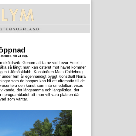
 öppnad
sklubb, till 24 aug.
nsköldsvik. Genom att ta av vid Levar Hotell i
h åka så långt man kan österut mot havet kommer
elägen i Järnäsklubb. Konstnären Mats Caldeborg
r under fem år egenhändigt byggt Konsthall Norra
ingar som de hoppas kan bli ett alternativ till de
e presentera den konst som inte omedelbart visas
vvikande, det långsamma och långsiktiga, det
 i programbladet att man vill vara platsen där
 vad som väntar.