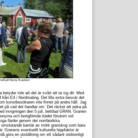
nsthall Norra Kvarken
a betyder inte att det är svårt att ta sig dit. Med
från E4 i Nordmaling. Det lilla extra besvär det
om konstbesökaren inte finner på andra håll. Jag
gret på vad det handlar om. Det räcker att peka på
d invigningen den 5 juli, betitlad GRAN. Granen
nonyma och bortglömda trädet förutom vid
åkiga färder genom det norrländska
 omslutande barriär av mörk granskog som bara
r. Granens eventuellt kulturella hippfaktor är
då göra en utställning om ett sådant otidsenligt