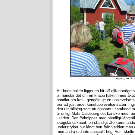
Invigning av Ko
Att konsthallen ligger en bit off allfartsvägarn
bil handlar det om en knapp halvtimmes åktid 
handlar om kan i gengäld ge en upplevelse s
tror att just ordet konstupplevelse sätter fin
den utställning som nu öppnats i samband me
är enligt Mats Caldeborg det kanske mest a
jultiden. Den förknippas med oändligt långtr
skogslandskapet, en ständigt återkommande
understryker hur långt bort från världen man ä
med andra ord inte speciellt hög. Vem skulle 