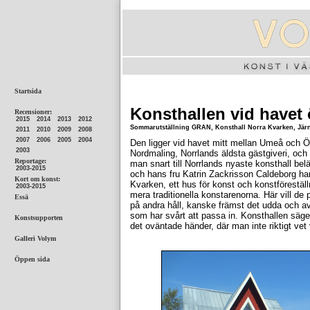
Konsthallen vid havet
Sommarutställning GRAN, Konsthall Norra Kvarken, Järnä
Den ligger vid havet mitt mellan Umeå och Ör
Nordmaling, Norrlands äldsta gästgiveri, oc
man snart till Norrlands nyaste konsthall b
och hans fru Katrin Zackrisson Caldeborg ha
Kvarken, ett hus för konst och konstföreställn
mera traditionella konstarenorna. Här vill d
på andra håll, kanske främst det udda och a
som har svårt att passa in. Konsthallen säger
det oväntade händer, där man inte riktigt vet