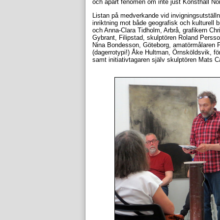
och apart fenomen om inte just Konsthall No
Listan på medverkande vid invigningsutställ
inriktning mot både geografisk och kulturell
och Anna-Clara Tidholm, Arbrå, grafikern Chr
Gybrant, Filipstad, skulptören Roland Perss
Nina Bondesson, Göteborg, amatörmålaren P
(dagerrotypi!) Åke Hultman, Örnsköldsvik, fö
samt initiativtagaren själv skulptören Mats C