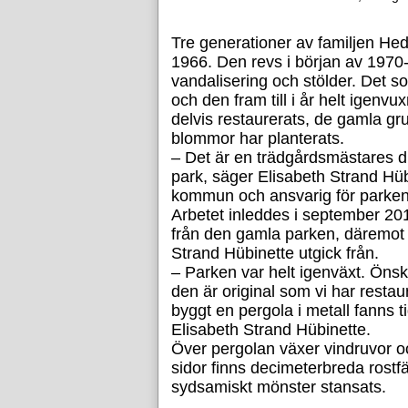
Tre generationer av familjen Hed
1966. Den revs i början av 1970-ta
vandalisering och stölder. Det s
och den fram till i år helt igen
delvis restaurerats, de gamla g
blommor har planterats.
– Det är en trädgårdsmästares d
park, säger Elisabeth Strand Hüb
kommun och ansvarig för parkens
Arbetet inleddes i september 201
från den gamla parken, däremot 
Strand Hübinette utgick från.
– Parken var helt igenväxt. Öns
den är original som vi har resta
byggt en pergola i metall fanns ti
Elisabeth Strand Hübinette.
Över pergolan växer vindruvor oc
sidor finns decimeterbreda rostf
sydsamiskt mönster stansats.