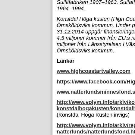
Sulfitfabriken 1907–1963, Sulfat
1964–1994.
Konstdal Höga kusten (High Coast
Örnsköldsviks kommun.
Under p
31.12.2014 uppgår finansieringen 
4,5 miljoner kommer från EU:s re
miljoner från Länsstyrelsen i Väs
Örnsköldsviks kommun
.
Länkar
www.highcoastartvalley.com
https://www.facebook.com/Hig
www.natterlundsminnesfond.
http://www.volym.info/arkiv/k
konstdalhogakusten/konstdal
(Konstdal Höga Kusten invigs)
http://www.volym.info/arkiv/re
natterlunds/natterlundsfond.h