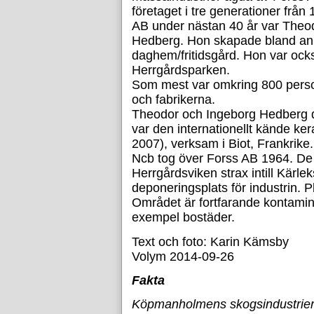
företaget i tre generationer från 
AB under nästan 40 år var Theo
Hedberg. Hon skapade bland ann
daghem/fritidsgård. Hon var oc
Herrgårdsparken.
Som mest var omkring 800 perso
och fabrikerna.
Theodor och Ingeborg Hedberg d
var den internationellt kände k
2007), verksam i Biot, Frankrike.
Ncb tog över Forss AB 1964. De
Herrgårdsviken strax intill Kärl
deponeringsplats för industrin. P
Området är fortfarande kontaminer
exempel bostäder.
Text och foto: Karin Kämsby
Volym 2014-09-26
Fakta
Köpmanholmens skogsindustrie