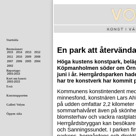
En park att återvända 
Höga kustens konstpark, beläg
Köpmanholmen söder om Örnsk
juni i år. Herrgårdsparken hade d
har tre konstverk har kommit p
Kommunens konstintendent med 
minnesfond, konstnären Lars Ah
på udden omfattar 2,2 kilometer 
sommarhalvåret även på skönhet
blomsterhav och vackra rastplat
Herrgårdsbryggan kan besökare b
och Sanningssundet. I parken fi
parkens, herrgårdens och direktö