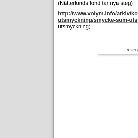
(Nätterlunds fond tar nya steg)
http://www.volym.info/arkiv/
utsmyckning/smycke-som-uts
utsmyckning)
SKRI