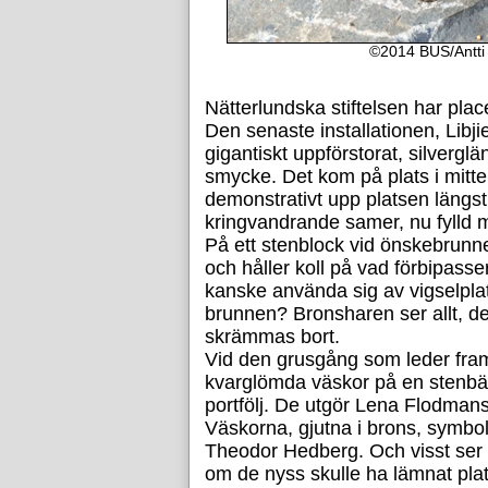
©2014 BUS/Antti 
Nätterlundska stiftelsen har place
Den senaste installationen, Libj
gigantiskt uppförstorat, silverg
smycke. Det kom på plats i mitt
demonstrativt upp platsen längst
kringvandrande samer, nu fylld 
På ett stenblock vid önskebrunne
och håller koll på vad förbipasse
kanske använda sig av vigselplat
brunnen? Bronsharen ser allt, de
skrämmas bort.
Vid den grusgång som leder fram 
kvarglömda väskor på en stenb
portfölj. De utgör Lena Flodmans
Väskorna, gjutna i brons, symbol
Theodor Hedberg. Och visst ser 
om de nyss skulle ha lämnat pla