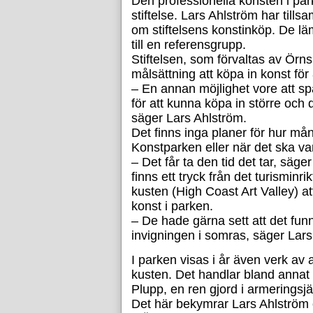
Den professionella konsten i par
stiftelse. Lars Ahlström har ti
om stiftelsens konstinköp. De l
till en referensgrupp.
Stiftelsen, som förvaltas av Ör
målsättning att köpa in konst för
– En annan möjlighet vore att sp
för att kunna köpa in större oc
säger Lars Ahlström.
Det finns inga planer för hur må
Konstparken eller när det ska var
– Det får ta den tid det tar, säg
finns ett tryck från det turisminr
kusten (High Coast Art Valley) at
konst i parken.
– De hade gärna sett att det funn
invigningen i somras, säger Lars
I parken visas i år även verk av
kusten. Det handlar bland annat o
Plupp, en ren gjord i armeringsj
Det här bekymrar Lars Ahlström 