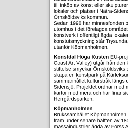
till inköp av konst eller skulptur
lokaler och platser i Nätra-Sid
Örnsköldsviks kommun.
Sedan 1998 har minnesfonden pl
utomhus i det förelagda området. 
konstverk i offentligt ägda lokale
konstutsmyckning står Trysunda, 
utanför Köpmanholmen.
Konstdal Höga Kusten
EU-proj
Coast Art Valley) utgår från de
stiftelse smyckar Örnsköldsviks 
skapa en konstpark på Kärleksu
sammanhållet kulturstråk längs 
Sidensjö. Projektet ordnar med ma
kartor med mera och har finansie
Herrgårdsparken.
Köpmanholmen
Brukssamhället Köpmanholmen fir
fram under senare hälften av 180
massaindustrier ägda av Forss 