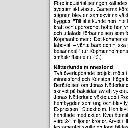
Före industrialiseringen kallade
sydsamiskt visste. Samerna körde
sägnen blev en samekvinna väldi
byggas: ”Till slut kunde hon inte
kraft och upprördhet hötte hon v
och uttalade förbannelsen som fo
Köpmanholmen: ’Det kommer en ti
fäbovall – vänta bara och ni ska
besannas!’” (ur Köpmanholmens 
småskriftserie nr 42.)
Nätterlunds minnesfond
Två överlappande projekt möts i 
minnesfond och Konstdal höga ku
Berättelsen om Jonas Nätterlun
skrivet på baksidan av ett vykort
Jonas Nätterlund växte upp i Rö
hembygden som ung och blev ty
Expressen i Stockholm. Han levde
handlade med aktier. Kvarlåtensk
värd 24 miljoner kronor. Arvet ti
testamentet skulle en fond bilda