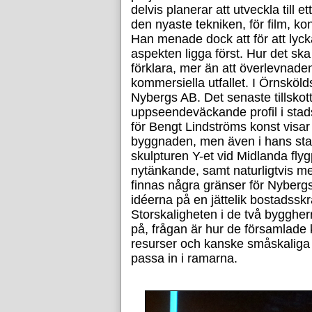
delvis planerar att utveckla till e
den nyaste tekniken, för film, k
Han menade dock att för att lyc
aspekten ligga först. Hur det ska 
förklara, mer än att överlevnaden
kommersiella utfallet. I Örnsköld
Nybergs AB. Det senaste tillskott
uppseendeväckande profil i stad
för Bengt Lindströms konst visar s
byggnaden, men även i hans star
skulpturen Y-et vid Midlanda flygp
nytänkande, samt naturligtvis me
finnas några gränser för Nybergs
idéerna på en jättelik bostadssk
Storskaligheten i de två byggherr
på, frågan är hur de församlad
resurser och kanske småskaliga 
passa in i ramarna.