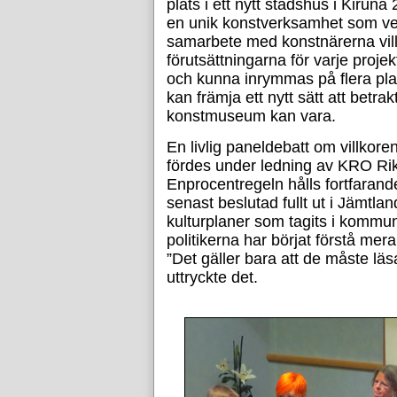
plats i ett nytt stadshus i Kiruna
en unik konstverksamhet som ve
samarbete med konstnärerna vil
förutsättningarna för varje projek
och kunna inrymmas på flera plats
kan främja ett nytt sätt att betra
konstmuseum kan vara.
En livlig paneldebatt om villkore
fördes under ledning av KRO Ri
Enprocentregeln hålls fortfarande 
senast beslutad fullt ut i Jämtl
kulturplaner som tagits i kommun
politikerna har börjat förstå mer
”Det gäller bara att de måste lä
uttryckte det.