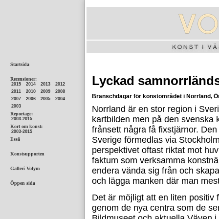
Lyckad samnorrländ
Branschdagar för konstområdet i Norrland, Ö
Norrland är en stor region i Sver
kartbilden men på den svenska 
frånsett några få fixstjärnor. 
Sverige förmedlas via Stockhol
perspektivet oftast riktat mot hu
faktum som verksamma konstnärer 
endera vända sig från och skapa eg
och lägga manken där man mest
Det är möjligt att en liten positiv
genom de nya centra som de se
Bildmuseet och aktuella Väven 