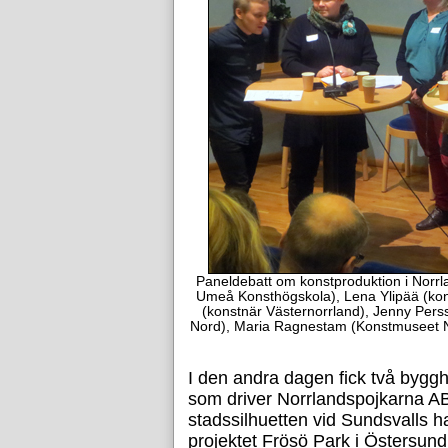
Paneldebatt om konstproduktion i Norrla
Umeå Konsthögskola), Lena Ylipää (kon
(konstnär Västernorrland), Jenny Persso
Nord), Maria Ragnestam (Konstmuseet No
I den andra dagen fick två byggh
som driver Norrlandspojkarna A
stadssilhuetten vid Sundsvalls h
projektet Frösö Park i Östersund