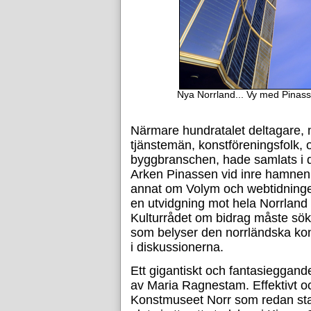
Nya Norrland... Vy med Pinasse
Närmare hundratalet deltagare,
tjänstemän, konstföreningsfolk, 
byggbranschen, hade samlats i
Arken Pinassen vid inre hamnen
annat om Volym och webtidningen
en utvidgning mot hela Norrland 
Kulturrådet om bidrag måste sök
som belyser den norrländska kons
i diskussionerna.
Ett gigantiskt och fantasieggande
av Maria Ragnestam. Effektivt o
Konstmuseet Norr som redan sta