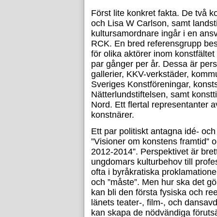
Först lite konkret fakta. De två
och Lisa W Carlson, samt landst
kultursamordnare ingår i en ans
RCK. En bred referensgrupp best
för olika aktörer inom konstfälte
par gånger per år. Dessa är per
gallerier, KKV-verkstäder, komm
Sveriges Konstföreningar, konstsk
Nätterlundstiftelsen, samt konst
Nord. Ett flertal representanter 
konstnärer.
Ett par politiskt antagna idé- oc
”Visioner om konstens framtid” o
2012-2014”. Perspektivet är bret
ungdomars kulturbehov till prof
ofta i byråkratiska proklamatione
och ”måste”. Men hur ska det g
kan bli den första fysiska och re
länets teater-, film-, och dansa
kan skapa de nödvändiga förutsä