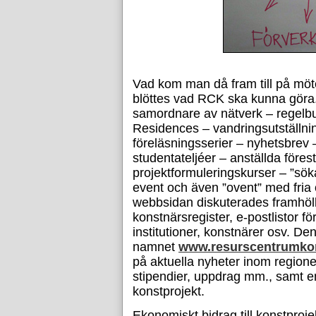
Vad kom man då fram till på möte
blöttes vad RCK ska kunna göra
samordnare av nätverk – regelbu
Residences – vandringsutställnin
föreläsningsserier – nyhetsbrev – 
studentateljéer – anställda för
projektformuleringskurser – ”sö
event och även ”ovent” med fri
webbsidan diskuterades framhöl
konstnärsregister, e-postlistor fö
institutioner, konstnärer osv.
namnet
www.resurscentrumko
på aktuella nyheter inom region
stipendier, uppdrag mm., samt e
konstprojekt.
Ekonomiskt bidrag till konstprojek