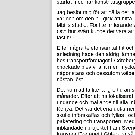
startat med när konstnärsgruppe
Jag beslöt mig för att hålla det 
var och om den nu gick att hitta,
Mbilis studio. För lite irriterand
Och hur svårt kunde det vara att 
fast i?
Efter några telefonsamtal hit och 
anledning hade den aldrig lämnat
hos transportföretaget i Götebo
chockade blev vi alla men mycke
någonstans och dessutom välbeh
nästan löst.
Det kom att ta lite längre tid än
månader. Efter att ha lokaliserat
ringande och mailande till alla i
Kenya. Det var det ena dokument
skulle införskaffas och fyllas i 
paketering och transporten. Med
inblandade i projektet här i Sve
transportföretaget i Göteborg så 