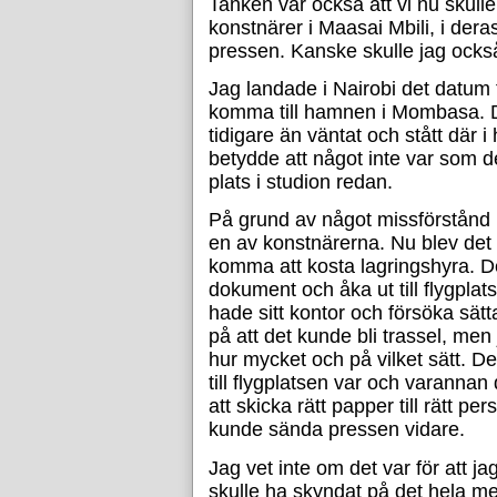
Tanken var också att vi nu skull
konstnärer i Maasai Mbili, i de
pressen. Kanske skulle jag ocks
Jag landade i Nairobi det datum
komma till hamnen i Mombasa. D
tidigare än väntat och stått där 
betydde att något inte var som d
plats i studion redan.
På grund av något missförstånd h
en av konstnärerna. Nu blev det 
komma att kosta lagringshyra. D
dokument och åka ut till flygplat
hade sitt kontor och försöka sätt
på att det kunde bli trassel, men
hur mycket och på vilket sätt. De 
till flygplatsen var och varannan 
att skicka rätt papper till rätt 
kunde sända pressen vidare.
Jag vet inte om det var för att j
skulle ha skyndat på det hela m