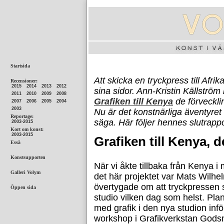
Att skicka en tryckpress till Afri
sina sidor. Ann-Kristin Källström
Grafiken till Kenya
de förveckli
Nu är det konstnärliga äventyret
säga. Här följer hennes slutrappo
Grafiken till Kenya, d
När vi åkte tillbaka från Kenya i 
det här projektet var Mats Wilhe
övertygade om att tryckpressen s
studio vilken dag som helst. Pla
med grafik i den nya studion infö
workshop i Grafikverkstan Godsm