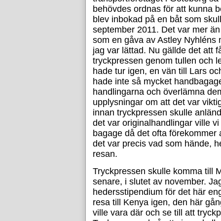
behövdes ordnas för att kunna b
blev inbokad på en båt som skulle
september 2011. Det var mer än et
som en gåva av Astley Nyhléns m
jag var lättad. Nu gällde det att 
tryckpressen genom tullen och lev
hade tur igen, en vän till Lars oc
hade inte så mycket handbagag
handlingarna och överlämna dem 
upplysningar om att det var vikti
innan tryckpressen skulle anlända
det var originalhandlingar ville v
bagage då det ofta förekommer at
det var precis vad som hände, 
resan.
Tryckpressen skulle komma till
senare, i slutet av november. Jag
hedersstipendium för det här en
resa till Kenya igen, den här gån
ville vara där och se till att try