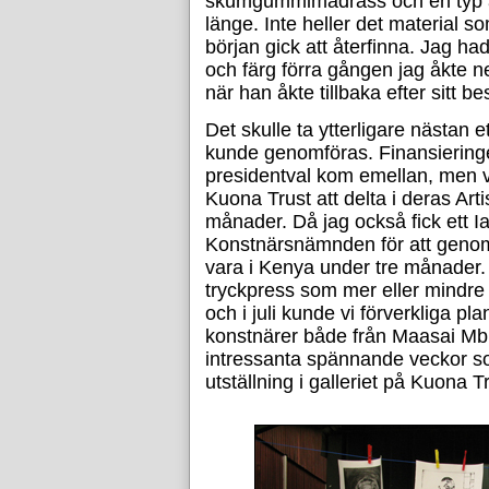
skumgummimadrass och en typ av 
länge. Inte heller det material so
början gick att återfinna. Jag ha
och färg förra gången jag åkte ned
när han åkte tillbaka efter sitt be
Det skulle ta ytterligare nästan 
kunde genomföras. Finansieringen
presidentval kom emellan, men v
Kuona Trust att delta i deras Ar
månader. Då jag också fick ett I
Konstnärsnämnden för att genomf
vara i Kenya under tre månader. S
tryckpress som mer eller mindre
och i juli kunde vi förverkliga p
konstnärer både från Maasai Mbi
intressanta spännande veckor
utställning i galleriet på Kuona T