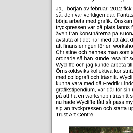
Ja, i början av februari 2012 fick
så, den var verkligen där. Fantas
börja arbeta med grafik. Önskan
tryckpressen var på plats fanns 
även från konstnärerna på KuonaT
avsluta allt det här med att åka
att finansieringen för en works
Christine och hennes man som är f
ordnade så han kunde resa hit 
Wycliffe och jag kunde arbeta ti
Örnsköldsviks kollektiva konstnä
med collografi och träsnitt. Wycl
kunna vara med då Fredrik Lindq
grafikstipendium, var där för si
på att ha en workshop i träsnitt
nu hade Wycliffe fått så pass my
sig an tryckpressen och starta 
Trust Art Centre.