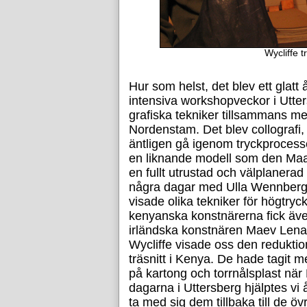
Wycliffe tr
Hur som helst, det blev ett glatt
intensiva workshopveckor i Utter
grafiska tekniker tillsammans m
Nordenstam. Det blev collografi,
äntligen gå igenom tryckproces
en liknande modell som den Maas
en fullt utrustad och välplanerad
några dagar med Ulla Wennberg 
visade olika tekniker för högtry
kenyanska konstnärerna fick även
irländska konstnären Maev Len
Wycliffe visade oss den reduktio
träsnitt i Kenya. De hade tagit 
på kartong och torrnålsplast när 
dagarna i Uttersberg hjälptes vi å
ta med sig dem tillbaka till de ö