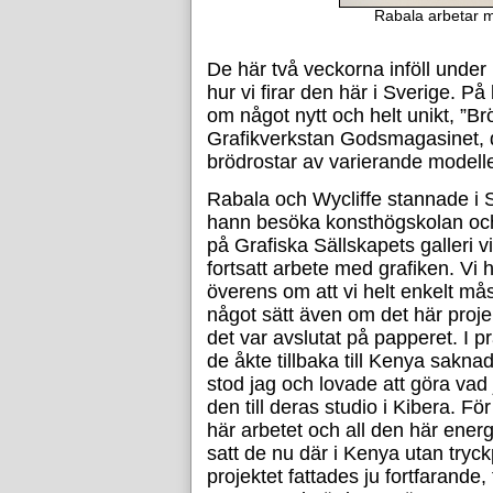
Rabala arbetar m
De här två veckorna inföll under 
hur vi firar den här i Sverige. På
om något nytt och helt unikt, ”Br
Grafikverkstan Godsmagasinet, 
brödrostar av varierande modeller 
Rabala och Wycliffe stannade i S
hann besöka konsthögskolan och 
på Grafiska Sällskapets galleri vi
fortsatt arbete med grafiken. Vi h
överens om att vi helt enkelt mås
något sätt även om det här projek
det var avslutat på papperet. I pr
de åkte tillbaka till Kenya sakna
stod jag och lovade att göra vad 
den till deras studio i Kibera. För
här arbetet och all den här ener
satt de nu där i Kenya utan tryckp
projektet fattades ju fortfarande