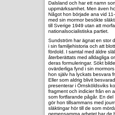
Dalsland och har ett namn so
uppmärksamhet. Men även hon
Något hon började ana vid 11-
med sin mormor besökte släkti
till Sverige 1949 utan att morf
nationalsocialistiska partiet.
Sundström har ägnat en stor del
i sin familjehistoria och att b
fördold. I samtal med äldre släk
återberättats med alldagliga 
deras formuleringar. Sökt bilde
ovärderliga fynd i sin mormors
hon själv ha lyckats besvara f
Eller som aldrig blivit besvara
presenterar i Örnsköldsviks ko
fragment och indicier från en
som fortfarande pågår. En de
gör hon tillsammans med journ
släktingar hör till de som mör
gemensamma arbetet har de