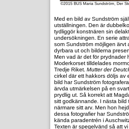
©2015 BUS Maria Sundström, Der Stuhl,
Med en bild av Sundström själv 
utställningen. Den är dubbelk
tydliggör konstnären sin delakti
undersökningen. En serie attra
som Sundström möjligen ärvt 
dyrbara ut och bilderna presen
Men vad är det för prydnader 
Moderkorset tilldelades mormode
Tredje Riket.
Mutter
der
Deut
cirkel där ett hakkors döljs av
bild har Sundström fotograferat
ärvda utmärkelsen på en svart
prydlig ut. Så korrekt att Mag
sitt godkännande. I nästa bild
närmare sitt arv. Men hon hejda
dessa fotografier har Sundströ
kända paradentrén i Auschwit
Texten är spegelvänd så att v