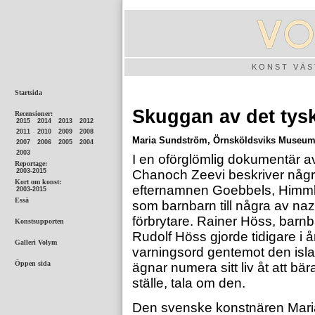
KONST VÄ
Skuggan av det tys
Maria Sundström, Örnsköldsviks Museum &
I en oförglömlig dokumentär av
Chanoch Zeevi beskriver någ
efternamnen Goebbels, Himmler
som barnbarn till några av na
förbrytare. Rainer Höss, barn
Rudolf Höss gjorde tidigare i
varningsord gentemot den isla
ägnar numera sitt liv åt att bär
ställe, tala om den.
Den svenske konstnären Maria