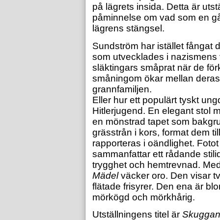
på lägrets insida. Detta är uts
påminnelse om vad som en gån
lägrens stängsel.
Sundström har istället fångat
som utvecklades i nazismens 
släktingars småprat när de för
småningom ökar mellan deras a
grannfamiljen.
Eller hur ett populärt tyskt un
Hitlerjugend. En elegant stol
en mönstrad tapet som bakgru
grässtrån i kors, format dem ti
rapporteras i oändlighet. Fotot
sammanfattar ett rådande stil
trygghet och hemtrevnad. Me
Mädel
väcker oro. Den visar t
flätade frisyrer. Den ena är b
mörkögd och mörkhårig.
Utställningens titel är
Skuggan 