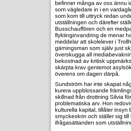
befinner många av oss ännu id
som vägledare in i en vardagli
som kom till uttryck redan und
utställningen och därefter stäl
Busschauffören och en medpas
flyktinginvandring de menar ha
meddelar att skolelever i Troll
gärningsman som själv just skj
överskugga all mediabevakn
bekostnad av kritisk uppmärks
skärpta krav gentemot asylsö
överens om dagen därpå.
Sundström har inte skapat någo
kurera uppblossande främlingsf
skillnad från drottning Silvia f
problematiska arv. Hon redovi
kulturella kapital, tillåter ins
smyckeskrin och ställer sig till
ifrågasättanden som utställnin