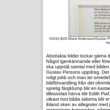
©2015 BUS Marie Andersson/Gustav Per
te
Abstrakta bilder lockar gärna t
Något igenkännande eller förest
ska uppstå samtal med bilden, 
Gustav Persons uppdrag. Det mä
roligt jobb och man ler omedelb
bildförvandling från det oformli
spretig färgklump blir en kas
tilltrasslad härva blir Edith Piaf
utkast mot båda sidorna blir e
ibland sken av allegorier med 
människors beteenden, påmin