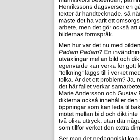
Henrikssons dagsverser en gång
texter är handtecknade, så när
måste det ha varit ett omsorg
arbete, men det gör också att
bildernas formspråk.
Men hur var det nu med bilden 
Padam Padam
? En invändning
utväxlingar mellan bild och dikt
egenvärde kan verka för gott f
”tolkning” läggs till i verket me
tolka. Är det ett problem? Ja, 
det här fallet verkar samarbet
Marie Andersson och Gustav P
dikterna också innehåller den
öppningar som kan leda tillbaks
mötet mellan bild och dikt inte
två olika uttryck, utan där någ
som tillför verket den extra d
Ser man det pedagogiskt kan 