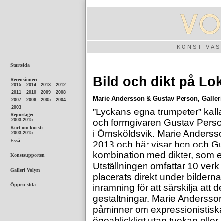
KONST VÄ
Bild och dikt på Lo
Marie Andersson & Gustav Person, Galleri 
”Lyckans egna trumpeter” kal
och formgivaren Gustav Perso
i Örnsköldsvik. Marie Anderss
2013 och här visar hon och Gus
kombination med dikter, som ett
Utställningen omfattar 10 verk d
placerats direkt under bilder
inramning för att särskilja att 
gestaltningar. Marie Andersson
påminner om expressionistiska
ögonblickligt utan tvekan elle