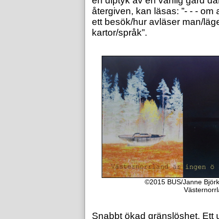
en diptyk av en vanlig gård dä
återgiven, kan läsas: ”- - - om 
ett besök/hur avläser man/läg
kartor/språk”.
©2015 BUS/Janne Björk
Västernorrl
Snabbt ökad gränslöshet. Ett 