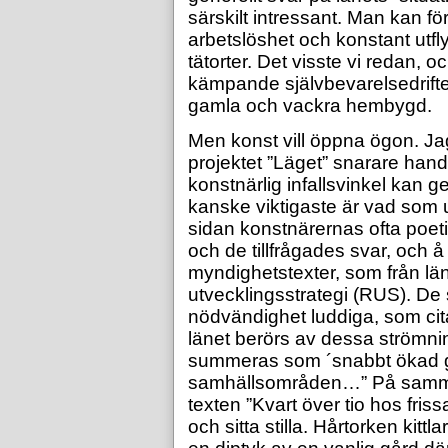
särskilt intressant. Man kan f
arbetslöshet och konstant utflyt
tätorter. Det visste vi redan, 
kämpande självbevarelsedriften
gamla och vackra hembygd.
Men konst vill öppna ögon. Ja
projektet ”Läget” snarare han
konstnärlig infallsvinkel kan 
kanske viktigaste är vad som 
sidan konstnärernas ofta poetis
och de tillfrågades svar, och å
myndighetstexter, som från lä
utvecklingsstrategi (RUS). De
nödvändighet luddiga, som cita
länet berörs av dessa strömni
summeras som ´snabbt ökad gr
samhällsområden…” På samma 
texten ”Kvart över tio hos friss
och sitta stilla. Hårtorken kittla