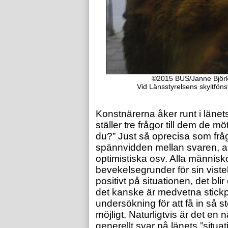
©2015 BUS/Janne Björk
Vid Länsstyrelsens skyltfönst
Konstnärerna åker runt i läne
ställer tre frågor till dem de 
du?” Just så oprecisa som frågo
spännvidden mellan svaren, al
optimistiska osv. Alla människo
bevekelsegrunder för sin vistels
positivt på situationen, det bli
det kanske är medvetna stick
undersökning för att få in så 
möjligt. Naturligtvis är det en n
generellt svar på länets ”situat