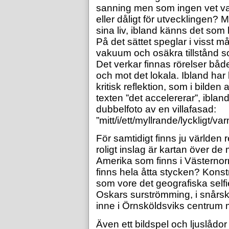
sanning men som ingen vet vad
eller dåligt för utvecklingen? M
sina liv, ibland känns det som 
På det sättet speglar i visst m
vakuum och osäkra tillstånd 
Det verkar finnas rörelser båd
och mot det lokala. Ibland har
kritisk reflektion, som i bilde
texten ”det accelererar”, ibland
dubbelfoto av en villafasad:
”mitt/i/ett/myllrande/lyckligt/va
För samtidigt finns ju världen 
roligt inslag är kartan över 
Amerika som finns i Västernorr
finns hela åtta stycken? Konst
som vore det geografiska self
Oskars surströmming, i snårs
inne i Örnsköldsviks centrum
Även ett bildspel och ljuslådo