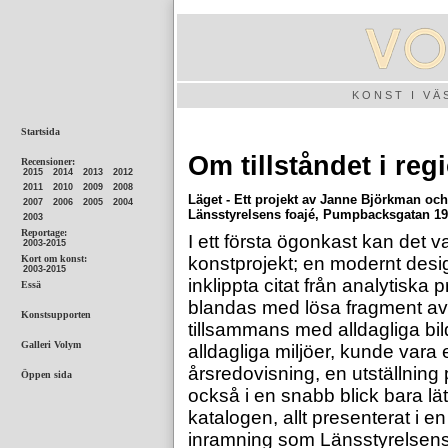
KONST I V
Om tillståndet i reg
Läget - Ett projekt av Janne Björkman oc
Länsstyrelsens foajé, Pumpbacksgatan 19,
I ett första ögonkast kan det v
konstprojekt; en modernt desi
inklippta citat från analytiska
blandas med lösa fragment av
tillsammans med alldagliga bil
alldagliga miljöer, kunde var
årsredovisning, en utställnin
också i en snabb blick bara lätt
katalogen, allt presenterat i en
inramning som Länsstyrelsens