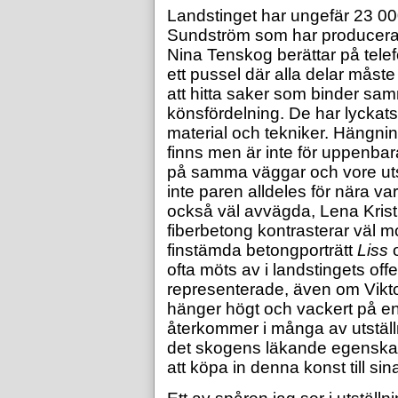
Landstinget har ungefär 23 000
Sundström som har producerat
Nina Tenskog berättar på telef
ett pussel där alla delar måst
att hitta saker som binder sa
könsfördelning. De har lyckat
material och tekniker. Hängni
finns men är inte för uppenba
på samma väggar och vore uts
inte paren alldeles för nära v
också väl avvägda, Lena Kri
fiberbetong kontrasterar väl
finstämda betongporträtt
Liss
ofta möts av i landstingets off
representerade, även om Vikt
hänger högt och vackert på en 
återkommer i många av utställn
det skogens läkande egenskape
att köpa in denna konst till sin