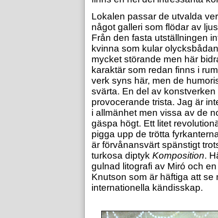
Lokalen passar de utvalda verk
något galleri som flödar av l
Från den fasta utställningen in
kvinna som kular olycksbådan
mycket störande men här bidrar
karaktär som redan finns i rum
verk syns här, men de humori
svärta. En del av konstverken 
provocerande trista. Jag är in
i allmänhet men vissa av de no
gäspa högt. Ett litet revolutio
pigga upp de trötta fyrkanter
är förvånansvärt spänstigt trots
turkosa diptyk
Komposition
. H
gulnad litografi av Miró och e
Knutson som är häftiga att se
internationella kändisskap.