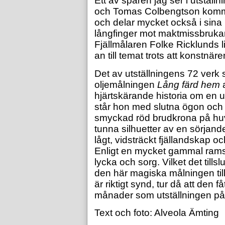
Ett av spåren jag ser i utstäl
och Tomas Colbengtson komme
och delar mycket också i sin
långfinger mot maktmissbrukan
Fjällmålaren Folke Ricklunds l
an till temat trots att konstnä
Det av utställningens 72 verk s
oljemålningen
Lång färd hem
a
hjärtskärande historia om en u
står hon med slutna ögon och 
smyckad röd brudkrona på hu
tunna silhuetter av en sörjande
lågt, vidsträckt fjällandskap o
Enligt en mycket gammal ramsa
lycka och sorg. Vilket det tillslut
den här magiska målningen till 
är riktigt synd, tur då att den 
månader som utställningen på
Text och foto: Alveola Ämting