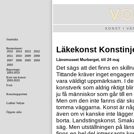
KONST I V
Läkekonst Konstinj
Länsmuseet Murberget, till 24 maj
Det sägs att det finns en skillna
Tittande kräver inget engage
vara väldigt uppmärksam. I den
konstverk som aldrig riktigt bli
ju få människor som går till en
Men om den inte fanns där sk
tomma väggarna. Konst är någo
även om vi kanske inte lägger 
borta. Landstingskonst. Smaka p
säg. Men utställningen på läns
finns en hel del intressanta ko