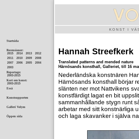
KONST I V
Hannah Streefkerk
Translated patterns and mended nature
Härnösands konsthall, Galleriet, till 16 ma
Nederländska konstnären Hann
Härnösands konsthall börjar r
slänten ner mot Nattvikens sva
konstfärdigt lagat en bit upp
sammanhållande stygn runt sår
arbetar med sitt konstnärliga u
och laga skavanker i själva na