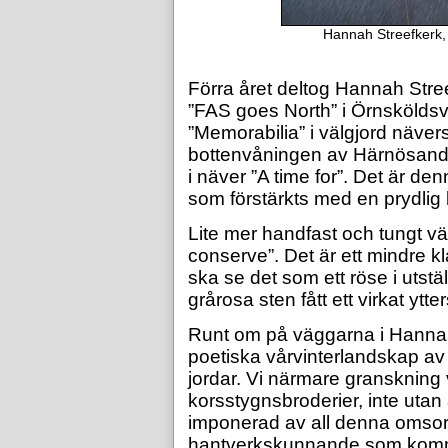
Hannah Streefkerk, A
Förra året deltog Hannah Stree
”FAS goes North” i Örnskölds
”Memorabilia” i välgjord näver
bottenvåningen av Härnösands
i näver ”A time for”. Det är den
som förstärkts med en prydlig
Lite mer handfast och tungt vä
conserve”. Det är ett mindre k
ska se det som ett röse i utstä
grårosa sten fått ett virkat ytter
Runt om på väggarna i Hannah
poetiska vårvinterlandskap av
jordar. Vi närmare granskning 
korsstygnsbroderier, inte utan a
imponerad av all denna omsor
hantverkskunnande som kommer 