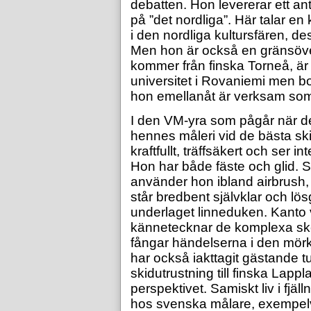
debatten. Hon levererar ett anta
på ”det nordliga”. Här talar 
i den nordliga kultursfären, d
Men hon är också en gränsöver
kommer från finska Torneå, är
universitet i Rovaniemi men b
hon emellanåt är verksam so
I den VM-yra som pågår när det
hennes måleri vid de bästa sk
kraftfullt, träffsäkert och ser in
Hon har både fäste och glid. So
använder hon ibland airbrush, i 
står bredbent självklar och lö
underlaget linneduken. Kanto 
kännetecknar de komplexa ske
fångar händelserna i den mörk
har också iakttagit gästande 
skidutrustning till finska Lap
perspektivet. Samiskt liv i fjäl
hos svenska målare, exempelvis