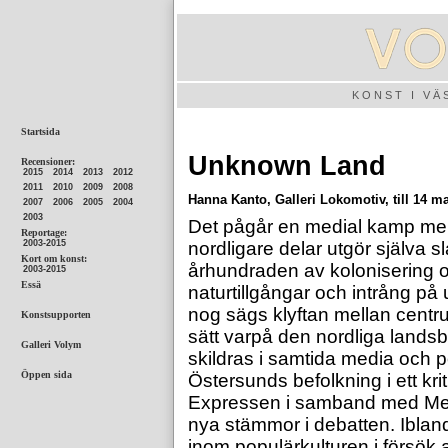
KONST I V
Unknown Land
Hanna Kanto, Galleri Lokomotiv, till 14 m
Det pågår en medial kamp mel
nordligare delar utgör själva s
århundraden av kolonisering o
naturtillgångar och intrång på
nog sägs klyftan mellan centr
sätt varpå den nordliga lands
skildras i samtida media och po
Östersunds befolkning i ett kri
Expressen i samband med Melod
nya stämmor i debatten. Ibla
inom populärkulturen i försök 