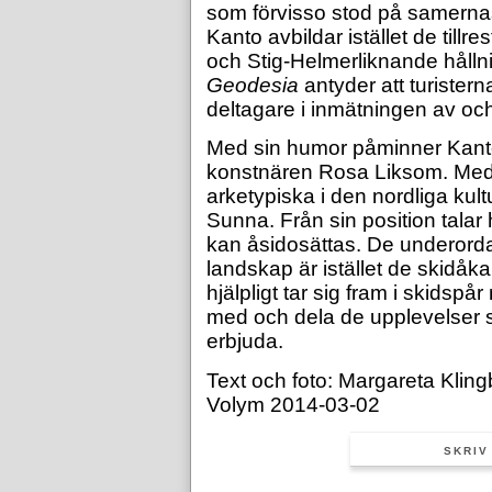
som förvisso stod på samernas 
Kanto avbildar istället de till
och Stig-Helmerliknande hållni
Geodesia
antyder att turister
deltagare i inmätningen av och
Med sin humor påminner Kant
konstnären Rosa Liksom. Med s
arketypiska i den nordliga kul
Sunna. Från sin position talar
kan åsidosättas. De underorda
landskap är istället de skidå
hjälpligt tar sig fram i skidsp
med och dela de upplevelser 
erbjuda.
Text och foto: Margareta Klin
Volym 2014-03-02
SKRIV