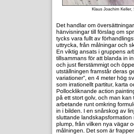
Klaus Joachim Keller, 
Det handlar om översättningar,
hänvisningar till förslag om s
tycks vara fullt av förhandling
uttrycka, från målningar och sku
En viktig ansats i gruppens arb
tillsammans för att blanda in ind
och just flerstämmigt och öppet
utställningen framstår deras
variationer”, en 4 meter hög s
som irrationellt partitur, karta
Pollockliknande action painti
på ett stort golv, och man kan
arbetande runt omkring formul
in i bilden. I en snårskog av li
sluttande landskapsformation
plump, från vilken nya vägar oc
målningen. Det som är frappera