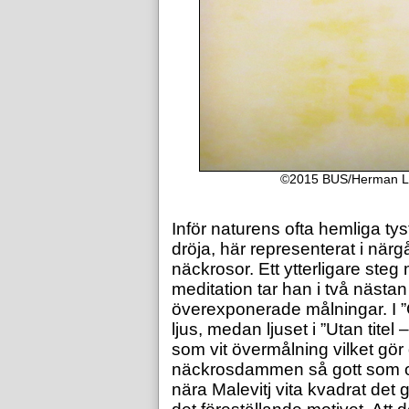
©2015 BUS/Herman Loh
Inför naturens ofta hemliga ty
dröja, här representerat i när
näckrosor. Ett ytterligare ste
meditation tar han i två nästan
överexponerade målningar. I ”G
ljus, medan ljuset i ”Utan titel 
som vit övermålning vilket gör
näckrosdammen så gott som om
nära Malevitj vita kvadrat det 