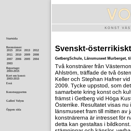
KONST VÄ
Svenskt-österrikisk
GetbergSchule, Länsmuseet Murberget, til
Två konstnärer från Västerno
Ahlström, träffade de två öste
Keller och Stephan Hafner vid
2009. Tycke uppstod, som det h
samarbete kring konst och k
främst i Getberg vid Höga Kust
Österrike. Resultatet visas nu i
länsmuseet fram till mitten a
konstnärerna är intresset för
detta kan gestaltas i bildkonst
stämningar och känslor, verba