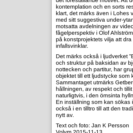
det föreställande motivet. Att
kontemplation och en sorts res
klart, det märks även i Lohes v
med sitt suggestiva under-ytan-
motsatta avdelningen av vide
fågelperspektiv i Olof Ahlström
på konstprojektets vilja att dr
infallsvinklar.
Det märks också i ljudverket ”
och struktur på baksidan av 
nottecken och partitur, har gru
objektet till ett ljudstycke som
Sammantaget utmärks GetbergS
hållningen, av respekt och tilli
naturligtvis, i den ömsinta hyll
En inställning som kan sökas 
också i en tilltro till att den tr
nytt av.
Text och foto: Jan K Persson
Volym 2015-11-13