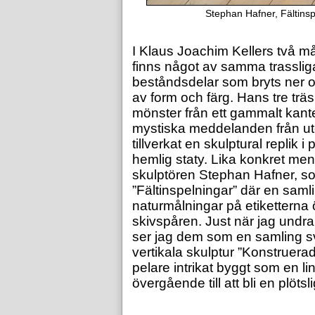
Stephan Hafner, Fältinspel
I Klaus Joachim Kellers två må
finns något av samma trasslig
beståndsdelar som bryts ner oc
av form och färg. Hans tre trä
mönster från ett gammalt kant
mystiska meddelanden från ut
tillverkat en skulptural replik 
hemlig staty. Lika konkret me
skulptören Stephan Hafner, som
”Fältinspelningar” där en sam
naturmålningar på etiketterna ö
skivspåren. Just när jag undra
ser jag dem som en samling s
vertikala skulptur ”Konstruerad
pelare intrikat byggt som en li
övergående till att bli en plötsl