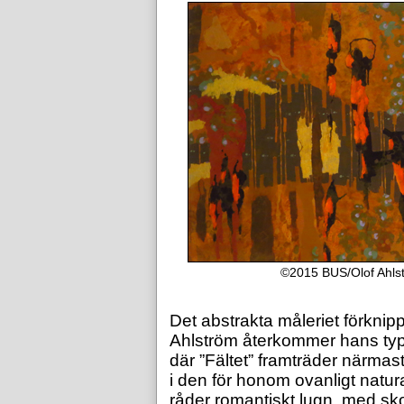
©2015 BUS/Olof Ahlstr
Det abstrakta måleriet förkni
Ahlström återkommer hans typ
där ”Fältet” framträder närmas
i den för honom ovanligt natu
råder romantiskt lugn, med sk