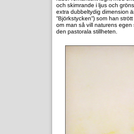
och skimrande i ljus och grön
extra dubbeltydig dimension ä
”Björkstycken”) som han strött öv
om man så vill naturens egen s
den pastorala stillheten.