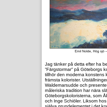
Emil Nolde, Hög sjö 
Jag tänker på detta efter ha b
”Färgstormar” på Göteborgs 
tillhör den moderna konstens k
främsta kolorister. Utställninge
Waldemarsudde och presentera
måleriska tradition har nära slä
Göteborgskoloristerna, som 
och Inge Schiöler. Liksom hos
själva grundelementet i det ko