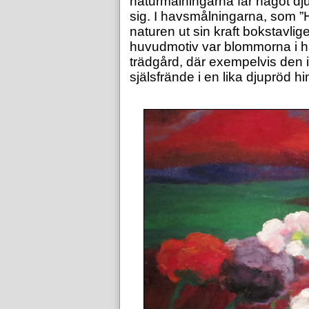
naturmålningarna får något dju
sig. I havsmålningarna, som ”
naturen ut sin kraft bokstavlige
huvudmotiv var blommorna i h
trädgård, där exempelvis den i
själsfrände i en lika djupröd h