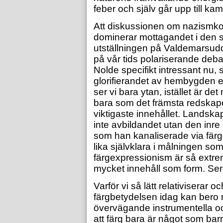
feber och själv går upp till ka
Att diskussionen om nazismko
dominerar mottagandet i den 
utställningen på Valdemarsudd
på vår tids polariserande deb
Nolde specifikt intressant nu,
glorifierandet av hembygden el
ser vi bara ytan, istället är d
bara som det främsta redskap
viktigaste innehållet. Landska
inte avbildandet utan den inr
som han kanaliserade via färg
lika självklara i målningen so
färgexpressionism är så extremt
mycket innehåll som form. Ser 
Varför vi så lätt relativiserar 
färgbetydelsen idag kan bero
övervägande instrumentella oc
att färg bara är något som barn