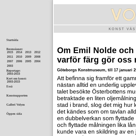
KONST VÄ
Om Emil Nolde och
varför färg gör oss
Göteborgs Konstmuseum, till 17 januari 
Att befinna sig framför ett ga
nästan alltid en underlig uppl
talet besökte Österbottens mu
betraktade en liten oljemålnin
stad i brand, slog det mig hur
det kändes som om tavlan alld
en dubbelverkan som flyttade 
och flyttade målningen lika lång 
kunde vara en skildring av en