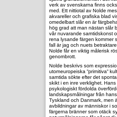
verk av svenskarna finns också
med. Ett nittiotal av Nolde mes
akvareller och grafiska blad vi
omedelbart slår en är färgbeha
hög grad att man nästan slår ba
vår nuvarande samtidskonst oc
rena lysande färgen kommer s
fall är jag och nuets betraktar
Nolde får en viktig målerisk r
genombrott.
Nolde beskrivs som expressioni
utomeuropeiska ”primitiva” kul
samtida sökte efter det spont
skikt i en inre verklighet. Hans
psykologiskt fördolda överförd
landskapsmålningar från hans
Tyskland och Danmark, men äve
avbildningar av människor i so
färgerna bränner som otäck sy