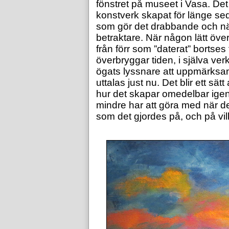
fönstret på museet i Vasa. Det
konstverk skapat för länge sed
som gör det drabbande och nä
betraktare. När någon lätt öv
från förr som ”daterat” bortses
överbryggar tiden, i själva ver
ögats lyssnare att uppmärksa
uttalas just nu. Det blir ett sä
hur det skapar omedelbar ige
mindre har att göra med när d
som det gjordes på, och på vilke