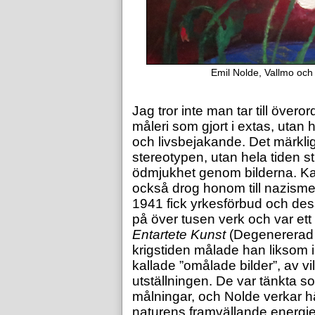
Emil Nolde, Vallmo och 
Jag tror inte man tar till övero
måleri som gjort i extas, utan 
och livsbejakande. Det märkliga
stereotypen, utan hela tiden s
ödmjukhet genom bilderna. 
också drog honom till nazisme
1941 fick yrkesförbud och de
på över tusen verk och var et
Entartete Kunst
(Degenererad 
krigstiden målade han liksom 
kallade ”omålade bilder”, av vil
utställningen. De var tänkta s
målningar, och Nolde verkar hä
naturens framvällande energi