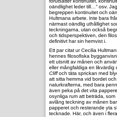
förutsätter kontinuitet, kontinu
oändlighet leder till…” osv. J
begreppen kontinuitet och oänd
Hultmana arbete. Inte bara frå
närmast oändlig uthållighet so
teckningarna, utan också beg
och tidsperspektiven, den fil
definitivt har sin hemvist i.
Ett par citat ur Cecilia Hultman
hennes filosofiska bygganvisni
ett utsnitt av månen och använ
eller mångfaldiga en likvärdig 
Cliff
och täta sprickan med bly
att sitta hemma vid bordet oc
naturkrafterna, med bara pen
även peka på det vita papper
osynliga rum att beträda, som 
avlång teckning av månen bar
papperet och resterande yta sk
tecknade. Här, och även i flera