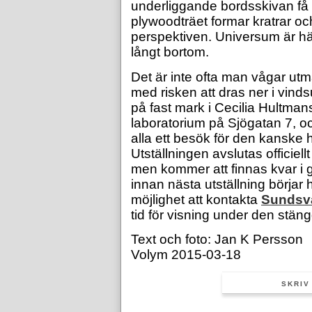
underliggande bordsskivan få
plywoodträet formar kratrar o
perspektiven. Universum är h
långt bortom.
Det är inte ofta man vågar ut
med risken att dras ner i vinds
på fast mark i Cecilia Hultman
laboratorium på Sjögatan 7, o
alla ett besök för den kanske
Utställningen avslutas officiel
men kommer att finnas kvar i ga
innan nästa utställning börjar
möjlighet att kontakta
Sundsva
tid för visning under den stän
Text och foto: Jan K Persson
Volym 2015-03-18
SKRIV