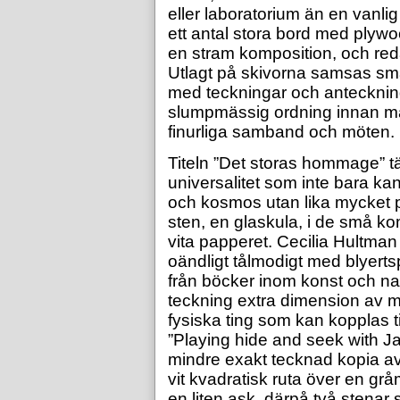
eller laboratorium än en vanlig 
ett antal stora bord med plyw
en stram komposition, och red
Utlagt på skivorna samsas små
med teckningar och anteckningar
slumpmässig ordning innan ma
finurliga samband och möten.
Titeln ”Det storas hommage” t
universalitet som inte bara ka
och kosmos utan lika mycket på 
sten, en glaskula, i de små k
vita papperet. Cecilia Hultman 
oändligt tålmodigt med blyert
från böcker inom konst och na
teckning extra dimension av ma
fysiska ting som kan kopplas ti
”Playing hide and seek with Ja
mindre exakt tecknad kopia av
vit kvadratisk ruta över en grå
en liten ask, därpå två stenar