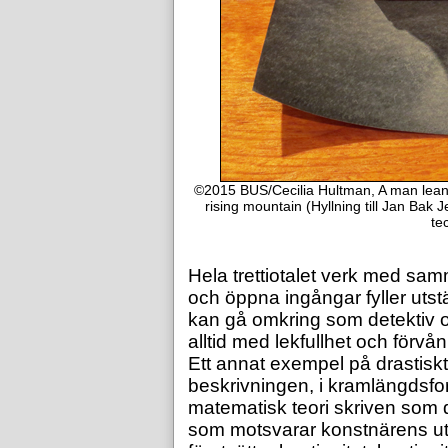
©2015 BUS/Cecilia Hultman, A man leani
rising mountain (Hyllning till Jan Bak
te
Hela trettiotalet verk med sam
och öppna ingångar fyller utst
kan gå omkring som detektiv o
alltid med lekfullhet och förvå
Ett annat exempel på drastiskt
beskrivningen, i kramlängdsfo
matematisk teori skriven som d
som motsvarar konstnärens uts