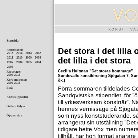
KONST I V
Det stora i det lilla
det lilla i det stora
Cecilia Hultman ”Det storas hommage”
Sundsvalls konstförening Sjögatan 7, Sunds
ök.)
Förra sommaren tilldelades Ce
Sandqvistska stipendiet, för 
till yrkesverksam konstnär”. När
hennes vernissage på Sjögatan
som nyss konststuderande, så
arrangerat sin utställning ”De
tidigare hette Vox men numera
tillhåll, har hon format snara