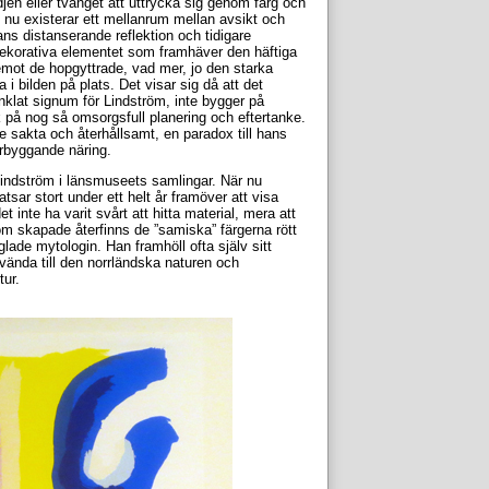
ädjen eller tvånget att uttrycka sig genom färg och
t nu existerar ett mellanrum mellan avsikt och
s distanserande reflektion och tidigare
 dekorativa elementet som framhäver den häftiga
mot de hopgyttrade, vad mer, jo den starka
 i bilden på plats. Det visar sig då att det
nklat signum för Lindström, inte bygger på
k på nog så omsorgsfull planering och eftertanke.
e sakta och återhållsamt, en paradox till hans
rbyggande näring.
 Lindström i länsmuseets samlingar. När nu
ar stort under ett helt år framöver att visa
 inte ha varit svårt att hitta material, mera att
röm skapade återfinns de ”samiska” färgerna rött
lade mytologin. Han framhöll ofta själv sitt
vända till den norrländska naturen och
ur.