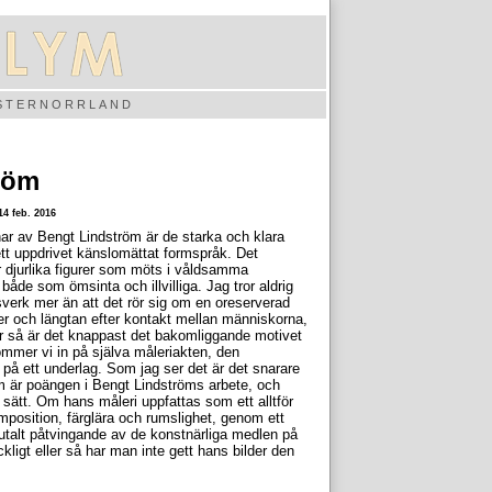
ÄSTERNORRLAND
röm
4 feb. 2016
ar av Bengt Lindström är de starka och klara
tt uppdrivet känslomättat formspråk. Det
 djurlika figurer som möts i våldsamma
både som ömsinta och illvilliga. Jag tror aldrig
vsverk mer än att det rör sig om en oreserverad
er och längtan efter kontakt mellan människorna,
är så är det knappast det bakomliggande motivet
mmer vi in på själva måleriakten, den
 på ett underlag. Som jag ser det är det snarare
m är poängen i Bengt Lindströms arbete, och
sätt. Om hans måleri uppfattas som ett alltför
mposition, färglära och rumslighet, genom ett
talt påtvingande av de konstnärliga medlen på
räckligt eller så har man inte gett hans bilder den