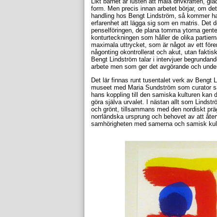
Likt barnet är lusten att måla drivkraften, gl
form. Men precis innan arbetet börjar, om de
handling hos Bengt Lindström, så kommer han
erfarenhet att lägga sig som en matris. Det
penselföringen, de plana tomma ytorna gente
konturteckningen som håller de olika partierna
maximala uttrycket, som är något av ett före
någonting okontrollerat och akut, utan faktis
Bengt Lindström talar i intervjuer begrundand
arbete men som ger det avgörande och unde
Det lär finnas runt tusentalet verk av Bengt
museet med Maria Sundström som curator sats
hans koppling till den samiska kulturen kan det
göra själva urvalet. I nästan allt som Lindst
och grönt, tillsammans med den nordiskt präg
norrländska ursprung och behovet av att åter
samhörigheten med samerna och samisk kult