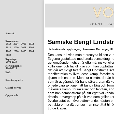
KONST I V
Samiske Bengt Lindst
Lindström och Lappkungen, Länsmuseet Murberget, till 1
Den kanske i viss mån stereotypa bilden vi h
färgerna gestaltade med breda penseldrag i e
genomgående motivet är ofta människo- eller
kollisioner och handlingar som kan uppfattas 
det går att riktigt förstå Bengt Lindströms li
manifestation av livet, dess kamp, försakels
djuren och naturen. Men hur allmänt det än 
som är avgörande för hans särart, utan då ko
omedelbara aktionen att bringa färg och form
måleriets kamp, försakelser och längtan, so
som han demonstrerar på sitt eget väl kända 
drastiskt övergrepp på allt vad som gäller ko
överbelastat och översvämmande, nästan bru
betraktaren, ja då tror jag man inte tittat till
tid de kräver.