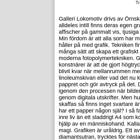
Tr
Galleri Lokomotiv drivs av Örnsk
alldeles intill finns deras egen g
affischer på gammalt vis, tjusiga 
Min fördom är att alla som har m
håller på med grafik. Tekniken fin
många sätt att skapa ett grafiskt 
moderna fotopolymertekniken. Ge
konstnärer är att de gjort högtry
blivit kvar när mellanrummen mejs
linoleumskivan eller vad det nu
pappret och gör avtryck på det. D
igenom den processen när bilder
genom digitala utskrifter. Men h
skaffas så finns inget svartare ä
har ett papper någon själ? I så fa
inre liv än ett sladdrigt A4 som
hjälp av en människohand. Kalla de
magi. Grafiken är uråldrig. Ett a
diamantsutran, trycktes för nästa