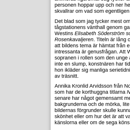
personen hoppar upp och ner helt
skvallrar om vad som egentligen
Det blad som jag tycker mest om i
tågstationens vänthall genom gal
Westins
Elisabeth Söderström s
Rosenkavaljeren
. Titeln är lång
att bildens tema är hämtat från e
intressanta är genusfrågan. Att 
sopranen i rollen som den unge 
inte en slump, konstnären har tidi
hon ikläder sig manliga serietidni
av träsnitt.
Annika Kronlid Arvidsson från N
som har de korthuggna titlarna
N
senare har något gemensamt me
bakgrunderna och de mörka, lite 
bildernas förgrunder skulle kunna
skönhet eller om hur det är att 
känslorna eller om de sega könsr