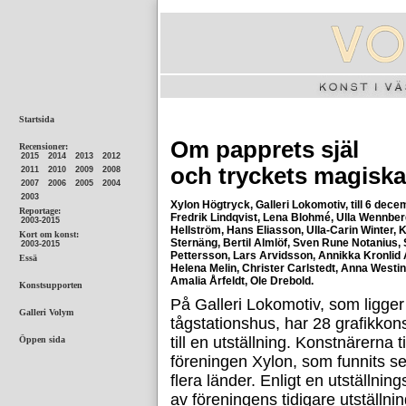
Om papprets själ
och tryckets magiska
Xylon Högtryck, Galleri Lokomotiv, till 6 dece
Fredrik Lindqvist, Lena Blohmé, Ulla Wennber
Hellström, Hans Eliasson, Ulla-Carin Winter, 
Sternäng, Bertil Almlöf, Sven Rune Notanius,
Pettersson, Lars Arvidsson, Annikka Kronlid
Helena Melin, Christer Carlstedt, Anna Westi
Amalia Årfeldt, Ole Drebold.
På Galleri Lokomotiv, som ligger
tågstationshus, har 28 grafikkons
till en utställning. Konstnärerna 
föreningen Xylon, som funnits s
flera länder. Enligt en utställnin
av föreningens tidigare utställni