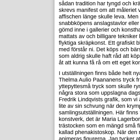
sådan tradition har tyngd och krä
skrevs manifest om att måleriet v
affischen länge skulle leva. Men 
snabbköpens anslagstavlor eller 
gömd inne i gallerier och konstha
mattats av och billigare tekniker 
flyktiga skräpkonst. Ett grafiskt
med förstår ni. Det köps och bär
som aldrig skulle haft råd att k
åt att kunna få rå om ett eget ko
I utställningen finns både helt 
Thelma Aulio Paananens tryck frå
yttepyttesmå tryck som skulle r
några stora som uppslagna dagst
Fredrik Lindqvists grafik, som vi ä
lite av sin schvung när den krympt
samlingsutställningen. Här finns f
konstverk, det är Maria Lagerborg
trästocken som en mängd små figu
kallad phenakistoskop. När den 
animeras figurerna. Jag tycker att