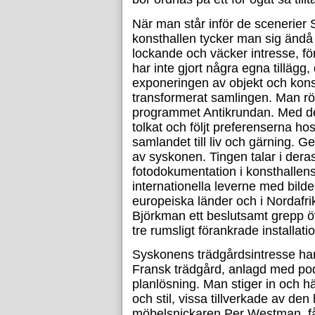
När man står inför de scenerier
konsthallen tycker man sig ändå 
lockande och väcker intresse, fö
har inte gjort några egna tillägg,
exponeringen av objekt och kons
transformerat samlingen. Man rör 
programmet Antikrundan. Med de
tolkat och följt preferenserna h
samlandet till liv och gärning. G
av syskonen. Tingen talar i deras
fotodokumentation i konsthallens
internationella leverne med bilder
europeiska länder och i Nordafri
Björkman ett beslutsamt grepp ö
tre rumsligt förankrade installati
Syskonens trädgårdsintresse har g
Fransk trädgård, anlagd med pod
planlösning. Man stiger in och h
och stil, vissa tillverkade av de
möbelsnickaren Per Westman, få