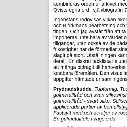
kombineras orden ur arkivet med
Qvists egna ord i självbiografin
T
Ingenstans redovisas vilken ek
och Björkmans bearbetning och 
tingen. Och jag avstår från att ta 
imponeras. Inte bara av värdet o
tillgångar, utan också av de båd
frikostighet när de förmedlar sina
slagit på stort. Utställningen kän
detalj. En diskret tacklista i slut
att många bidragit till hantverke
kostbara föremålen. Den visuel
uppgifter hämtade ur samlingens
Prydnadskudde
.
Tubformig. Tu
gulmetalltråd och svart silkesinsl
gulmetalltråd - svart silke. Stili
applicerade partier av bomullstyg
Fastsytt med och detaljer av rosa,
En gulmetalltofs i varje sida.