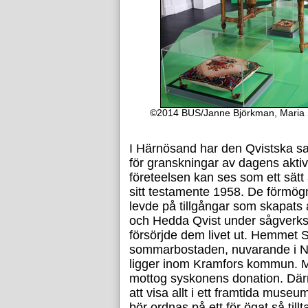
©2014 BUS/Janne Björkman, Maria Su
I Härnösand har den Qvistska sam
för granskningar av dagens akt
företeelsen kan ses som ett sätt a
sitt testamente 1958. De förmög
levde på tillgångar som skapats
och Hedda Qvist under sågverks
försörjde dem livet ut. Hemmet 
sommarbostaden, nuvarande i Ne
ligger inom Kramfors kommun. 
mottog syskonens donation. Dä
att visa allt i ett framtida muse
bör ordnas på ett för ögat så till