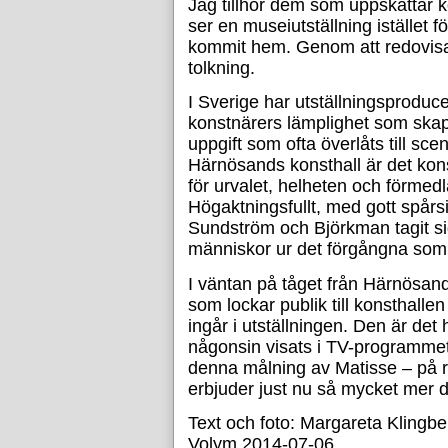
Jag tillhör dem som uppskattar 
ser en museiutställning istället fö
kommit hem. Genom att redovisa
tolkning.
I Sverige har utställningsprodu
konstnärers lämplighet som skap
uppgift som ofta överlåts till sce
Härnösands konsthall är det kon
för urvalet, helheten och förme
Högaktningsfullt, med gott spårs
Sundström och Björkman tagit si
människor ur det förgångna som
I väntan på tåget från Härnösand 
som lockar publik till konsthal
ingår i utställningen. Den är de
någonsin visats i TV-programmet 
denna målning av Matisse – på r
erbjuder just nu så mycket mer d
Text och foto: Margareta Klingbe
Volym 2014-07-06