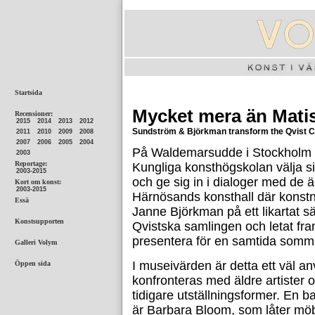
Mycket mera än Mati
Sundström & Björkman transform the Qvist Col
På Waldemarsudde i Stockholm l
Kungliga konsthögskolan välja si
och ge sig in i dialoger med de ä
Härnösands konsthall där konst
Janne Björkman på ett likartat sätt
Qvistska samlingen och letat fra
presentera för en samtida somma
I museivärden är detta ett väl a
konfronteras med äldre artister
tidigare utställningsformer. En
är Barbara Bloom, som låter möb