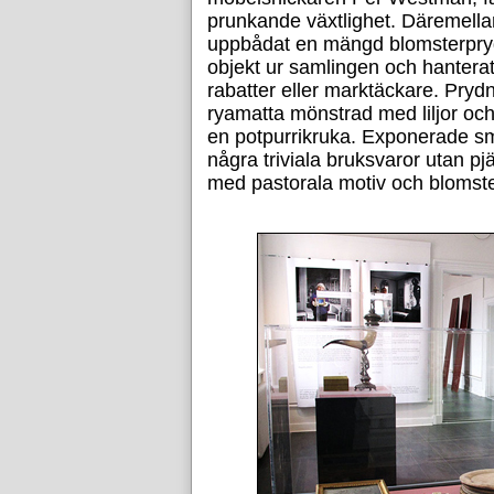
prunkande växtlighet. Däremell
uppbådat en mängd blomsterpry
objekt ur samlingen och hantera
rabatter eller marktäckare. Pry
ryamatta mönstrad med liljor och 
en potpurrikruka. Exponerade smö
några triviala bruksvaror utan pjä
med pastorala motiv och blomster