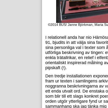
©2014 BUS/ Janne Björkman, Maria Sund
I relationell anda har nio Härnös
91, bjudits in att välja sina fav
sina personliga val i texter som 
utförliga beskrivning av tingen: 
enkla trätallrikar, en relief i el
orientaliskt inspirerad målning av
pipskaft (!).
Den tredje installationen expone
fram ur texten i samlingens ark
noggranna beskrivningarna av va
ett enda utvalt ord. De enstaka o
som blir till ett slags konkret p
orden utgör ytterligare fynd ur sa
sammanhang ska jag tänka mig