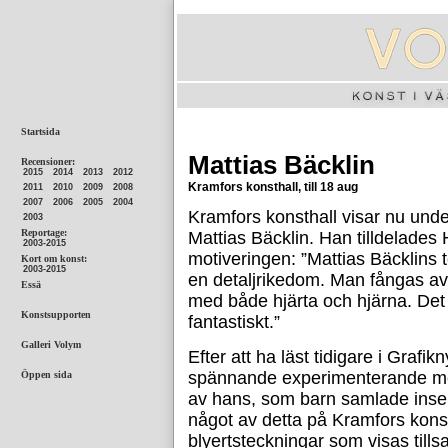
Mattias Bäcklin
Kramfors konsthall, till 18 aug
Kramfors konsthall visar nu und
Mattias Bäcklin. Han tilldelade
motiveringen: ”Mattias Bäcklins t
en detaljrikedom. Man fångas av 
med både hjärta och hjärna. Det
fantastiskt.”
Efter att ha läst tidigare i Grafi
spännande experimenterande med 
av hans, som barn samlade insek
något av detta på Kramfors konstha
blyertsteckningar som visas till