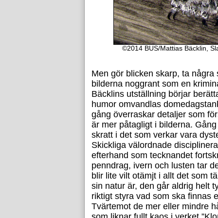
©2014 BUS/Mattias Bäcklin, Slag
Men gör blicken skarp, ta några 
bilderna noggrant som en krimina
Bäcklins utställning börjar berät
humor omvandlas domedagstankar
gång överraskar detaljer som förs
är mer påtagligt i bilderna. Gång p
skratt i det som verkar vara dyste
Skickliga välordnade disciplinera
efterhand som tecknandet fortskrid
penndrag, ivern och lusten tar 
blir lite vilt otämjt i allt det so
sin natur är, den går aldrig helt
riktigt styra vad som ska finnas 
Tvärtemot de mer eller mindre hå
som liknar fullt kaos i verket ”Kl