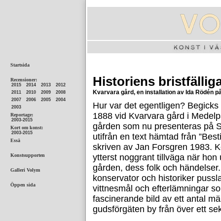
Historiens bristfälli
Kvarvara gård, en installation av Ida Rödén p
Hur var det egentligen? Begicks
1888 vid Kvarvara gård i Medelpa
gården som nu presenteras på 
utifrån en text hämtad från ”Best
skriven av Jan Forsgren 1983. K
ytterst noggrant tillväga när hon
gården, dess folk och händelser.
konservator och historiker pussl
vittnesmål och efterlämningar 
fascinerande bild av ett antal män
gudsförgäten by från över ett sek