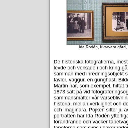
Ida Rödén, Kvarvara gård, f
De historiska fotografierna, mes
levde och verkade i och kring går
samman med inredningsobjekt so
tavlor, väggur, en gunghäst. Bil
Martin har, som exempel, hittat ti
1873 satt på vid fotograferingsög
sammansmälter vår varseblivnin
historia, mellan verklighet och 
och imaginära. Pojken sitter ju 
porträtten har Ida Rödén ytterliga
förändrande och vacker tapetvägg
tapeterna som syns i bakgrunden p