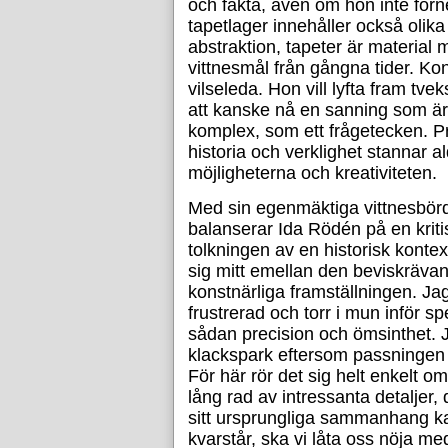
och fakta, även om hon inte förn
tapetlager innehåller också olika
abstraktion, tapeter är material 
vittnesmål från gångna tider. Kon
vilseleda. Hon vill lyfta fram tve
att kanske nå en sanning som är
komplex, som ett frågetecken. P
historia och verklighet stannar 
möjligheterna och kreativiteten.
Med sin egenmäktiga vittnesbö
balanserar Ida Rödén på en kritis
tolkningen av en historisk konte
sig mitt emellan den beviskrävan
konstnärliga framställningen. Ja
frustrerad och torr i mun inför s
sådan precision och ömsinthet. 
klackspark eftersom passningen 
För här rör det sig helt enkelt o
lång rad av intressanta detaljer, d
sitt ursprungliga sammanhang ka
kvarstår, ska vi låta oss nöja me