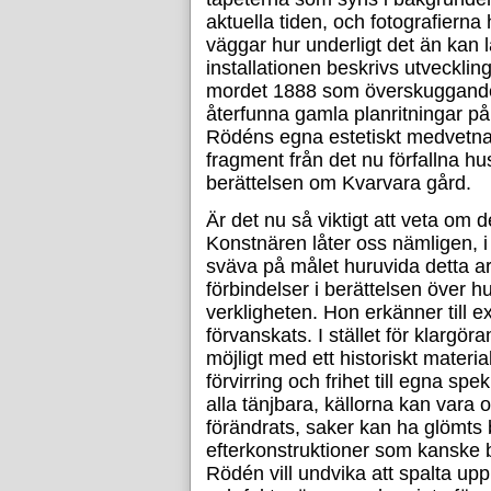
aktuella tiden, och fotografierna ha
väggar hur underligt det än kan lå
installationen beskrivs utveckli
mordet 1888 som överskuggand
återfunna gamla planritningar på
Rödéns egna estetiskt medvetna f
fragment från det nu förfallna hu
berättelsen om Kvarvara gård.
Är det nu så viktigt att veta om 
Konstnären låter oss nämligen, i si
sväva på målet huruvida detta a
förbindelser i berättelsen över h
verkligheten. Hon erkänner till e
förvanskats. I stället för klargör
möjligt med ett historiskt mater
förvirring och frihet till egna sp
alla tänjbara, källorna kan vara 
förändrats, saker kan ha glömts b
efterkonstruktioner som kanske 
Rödén vill undvika att spalta up