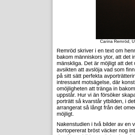
Carina Remröd, Utan
Remröd skriver i en text om hen
bakom människors ytor, att det i
mänskliga. Det är möjligt att de
avsikten att avslöja vad som fin
på sitt sätt perfekta avporträtteri
intressant motsägelse, där konst
omöjligheten att tränga in bakom
uppstår. Hur vi än försöker skap
porträtt så kvarstår ytbilden, i de
arrangerat så långt från det o
möjligt.
Nakenstudien i två bilder av en 
bortopererat bröst väcker nog in