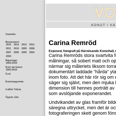
Carina Remröd
Exposed, fotografi på Härnösands Konsthall, til
Carina Remröds stora svartvita fo
målningar, så sobert matt och op
närmar sig måleriets liksom torr
dokumentärt laddade ”hårda” yt
inom foto. Att det här rör sig om
säger sig självt, men den mjuka 
dimension till hennes porträtt av
som avslöjande exponerandet.
Undvikandet av glas framför bildern
säregna uttrycket, men det är oc
fotograferingen skett genom fönst