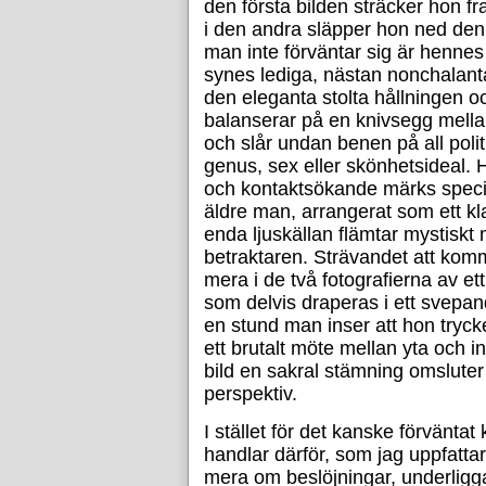
den första bilden sträcker hon f
i den andra släpper hon ned den 
man inte förväntar sig är hennes o
synes lediga, nästan nonchalanta
den eleganta stolta hållningen o
balanserar på en knivsegg mella
och slår undan benen på all polit
genus, sex eller skönhetsideal.
och kontaktsökande märks specifi
äldre man, arrangerat som ett kl
enda ljuskällan flämtar mystiskt
betraktaren. Strävandet att kom
mera i de två fotografierna av et
som delvis draperas i ett svepande
en stund man inser att hon trycker
ett brutalt möte mellan yta och i
bild en sakral stämning omsluter
perspektiv.
I stället för det kanske förväntat
handlar därför, som jag uppfatta
mera om beslöjningar, underligg