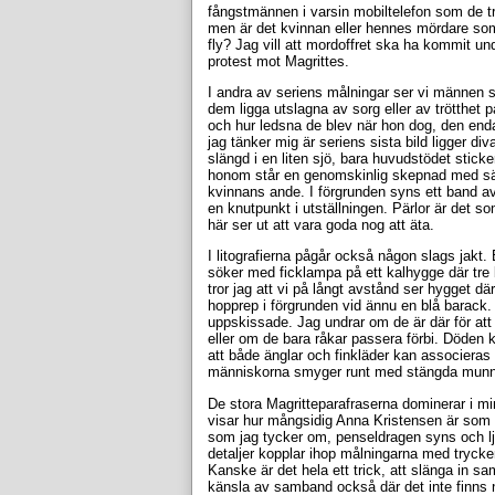
fångstmännen i varsin mobiltelefon som de t
men är det kvinnan eller hennes mördare so
fly? Jag vill att mordoffret ska ha kommit u
protest mot Magrittes.
I andra av seriens målningar ser vi männen 
dem ligga utslagna av sorg eller av trötthet 
och hur ledsna de blev när hon dog, den end
jag tänker mig är seriens sista bild ligger 
slängd i en liten sjö, bara huvudstödet stic
honom står en genomskinlig skepnad med sänk
kvinnans ande. I förgrunden syns ett band av 
en knutpunkt i utställningen. Pärlor är det s
här ser ut att vara goda nog att äta.
I litografierna pågår också någon slags jakt
söker med ficklampa på ett kalhygge där tre b
tror jag att vi på långt avstånd ser hygget d
hopprep i förgrunden vid ännu en blå barack. 
uppskissade. Jag undrar om de är där för att 
eller om de bara råkar passera förbi. Döden
att både änglar och finkläder kan associeras 
människorna smyger runt med stängda munn
De stora Magritteparafraserna dominerar i mi
visar hur mångsidig Anna Kristensen är som 
som jag tycker om, penseldragen syns och 
detaljer kopplar ihop målningarna med trycke
Kanske är det hela ett trick, att slänga in sa
känsla av samband också där det inte finns n