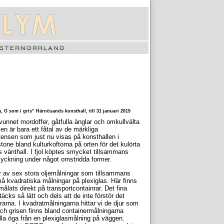
, G som i gris” Härnösands konsthall, till 31 januari 2015
nnet mordoffer, gåtfulla änglar och omkullvälta
n är bara ett fåtal av de märkliga
stensen som just nu visas på konsthallen i
one bland kulturkoftorna på orten för det kulörta
 vänthall. I fjol köptes smycket tillsammans
yckning under något omstridda former.
r av sex stora oljemålningar som tillsammans
små kvadratiska målningar på plexiglas. Här finns
ålats direkt på transportcontainrar. Det fina
äcks så lätt och dels att de inte förstör det
arna. I kvadratmålningarna hittar vi de djur som
och grisen finns bland containermålningarna
lla öga från en plexiglasmålning på väggen.