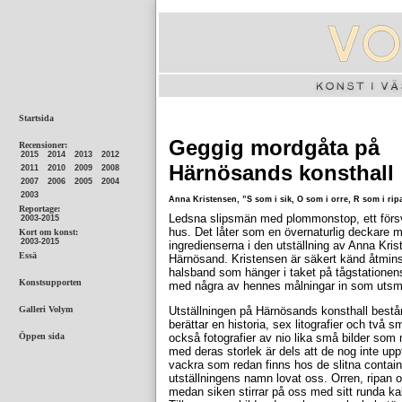
Geggig mordgåta på
Härnösands konsthall
Anna Kristensen, ”S som i sik, O som i orre, R som i ripa
Ledsna slipsmän med plommonstop, ett försvu
hus. Det låter som en övernaturlig deckare me
ingredienserna i den utställning av Anna Kri
Härnösand. Kristensen är säkert känd åtminst
halsband som hänger i taket på tågstationens
med några av hennes målningar in som utsm
Utställningen på Härnösands konsthall bestå
berättar en historia, sex litografier och två 
också fotografier av nio lika små bilder som m
med deras storlek är dels att de nog inte uppt
vackra som redan finns hos de slitna containr
utställningens namn lovat oss. Orren, ripan 
medan siken stirrar på oss med sitt runda ka