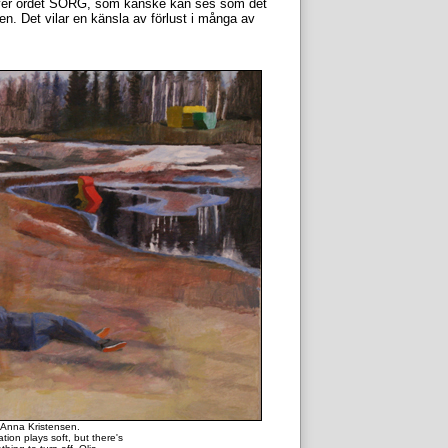
äver ordet SORG, som kanske kan ses som det
gen. Det vilar en känsla av förlust i många av
Anna Kristensen.
ion plays soft, but there's