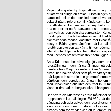
nothing, really no
Varje målning eller tryck går att se för sig,
är lätt att tillbringa en timme i utställningen
samband mellan dem och ledtrådar till vad 
peka ut några referenser till kända gamla kon
Konsthistorien kan ses som en mycket stor skr
rota efter bilder att återanvända i sitt arbete
fram verk av den belgiska surrealisten René
Fra Angelico. I båda konstnärernas bildvärlda
gloriaförsedda medan Magrittes mer liknar f
kostym. Båda typerna återfinns här i utställni
förstör upplevelsen att känna till var idéerna 
alla fall inte dölja var hon har hittat sin in
med i hennes presentationstext som ligger i 
Anna Kristensen beskriver sig själv som en r
föreställningar. I den här utställningen utspe
hämtats från Magrittes målning
Den hotade 
divan, helt naken sånär som på ett vitt tyg
står lugnt och stirrar in i en grammofontratt
dörröppningen, beredda att fånga in honom m
med uttryckslösa ansikten och tittar in i r
visar ett dramatiskt berglandskap i bakgrund
Den första av Kristensens stora målningar s
trappa och in i utställningen,
På fri fot
, är de
väggarna och gula golvet, den röda divanen 
kvinnan är försvunnen. Borta är också grammo
divanen som för att visa oss att vi lämnat 192