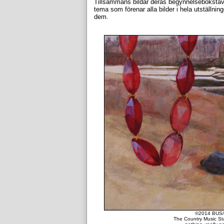
Tillsammans bildar deras begynnelsebokst
tema som förenar alla bilder i hela utställnin
dem.
©2014 BUS/
The Country Music Stat