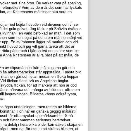
rycker mot sina öron. De verkar vara på spaning,
m eftersöks? Vem av dem är det som har lyckats
ndan, att Kristensens målningar ska vara en
sörja med böjda huvuden vid divanen och vi ser
på det gula golvet. Jag tänker på Snövits dvärgar
a kvinnan i en värld befolkad av män. I det som
divanen som hon legat på och som männen sörjt vid
ker upp. En av männen ligger på marken och vid
t huvud och jag vill gärna tänka att det är
röda pärlor och i fjärran två containrar som blir
om Anna Kristensen är allra bäst på att måla, de
. En av slipsmännen från målningarna går och
låa arbetarbaracker står uppställda. I nästa bild
är mannen går och letar, medan en flicka hoppar
Vid flickan finns två av Angelicos änglar
skydda flickan, för att markera att hon är död
 känns närvarande i många av bilderna, eftersom
till begravningen. Bilderna känns också tysta,
ar.
na ögon utställningen, men resten av bilderna
konstnär. Hon har en ganska geggig målarstil
ljuset får ofta mycket uppmärksamhet. Små
n och flätar samman seriernas berättelser.
mma detalj i flera olika bilder kan säkert skapa en
ågot, men det får oss ju att skärpa blicken, att