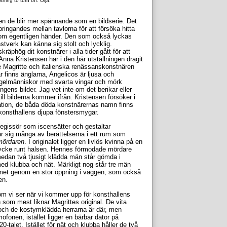
thing to turn off. Olja.
 men de blir mer spännande som en bildserie. Det
 springandes mellan tavlorna för att försöka hitta
som egentligen händer. Den som också lyckas
stverk kan känna sig stolt och lycklig.
äphög dit konstnärer i alla tider gått för att
. Anna Kristensen har i den här utställningen dragit
e Magritte och italienska renässanskonstnären
r finns änglarna, Angelicos är ljusa och
ågelmänniskor med svarta vingar och mörk
ngens bilder. Jag vet inte om det berikar eller
till bilderna kommer ifrån. Kristensen försöker i
spiration, de båda döda konstnärernas namn finns
konsthallens djupa fönstersmygar.
egissör som iscensätter och gestaltar
lar sig många av berättelserna i ett rum som
mördaren
. I originalet ligger en livlös kvinna på en
stycke runt halsen. Hennes förmodade mördare
 medan två tjusigt klädda män står gömda i
ed klubba och nät. Märkligt nog står tre män
ummet genom en stor öppning i väggen, som också
en.
om vi ser när vi kommer upp för konsthallens
n som mest liknar Magrittes original. De vita
och de kostymklädda herrarna är där, men
fonen, istället ligger en bärbar dator på
0-talet. Istället för nät och klubba håller de två