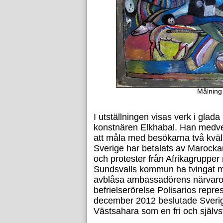
Målning
I utställningen visas verk i glad
konstnären Elkhabal. Han medve
att måla med besökarna två kväll
Sverige har betalats av Marock
och protester från Afrikagrupper m
Sundsvalls kommun ha tvingat m
avblåsa ambassadörens närvaro 
befrielserörelse Polisarios repres
december 2012 beslutade Sverig
Västsahara som en fri och självs