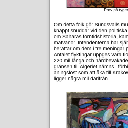
Prov på tyge
Om detta folk gör Sundsvalls mu
knappt snuddar vid den politiska 
om Saharas forntidshistoria, kam
matvanor. Intendenterna har själ
berättar om dem i tre meningar p
Antalet flyktingar uppges vara tio
220 mil långa och hårdbevakad
gränsen till Algeriet nämns i förb
aningslöst som att åka till Krako
ligger några mil därifrån.