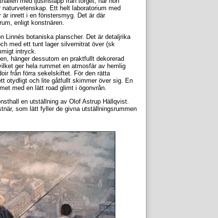
hallen med ljusinsläpp från torget, har hon
 naturvetenskap. Ett helt laboratorium med
r är inrett i en fönstersmyg. Det är där
rum, enligt konstnären.
n Linnés botaniska planscher. Det är detaljrika
h med ett tunt lager silvernitrat över (sk
mmigt intryck.
en, hänger dessutom en praktfullt dekorerad
ilket ger hela rummet en atmosfär av hemlig
 från förra sekelskiftet. För den rätta
t otydligt och lite gåtfullt skimmer över sig. En
mmet med en lätt road glimt i ögonvrån.
thall en utställning av Olof Astrup Hällqvist.
stnär, som lätt fyller de givna utställningsrummen