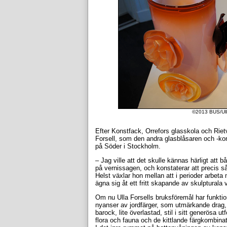
©2013 BUS/Ulla
Efter Konstfack, Orrefors glasskola och Rie
Forsell, som den andra glasblåsaren och -kon
på Söder i Stockholm.
– Jag ville att det skulle kännas härligt att bå
på vernissagen, och konstaterar att precis så
Helst växlar hon mellan att i perioder arbeta 
ägna sig åt ett fritt skapande av skulptural
Om nu Ulla Forsells bruksföremål har funkti
nyanser av jordfärger, som utmärkande drag,
barock, lite överlastad, stil i sitt generösa 
flora och fauna och de kittlande färgkombina