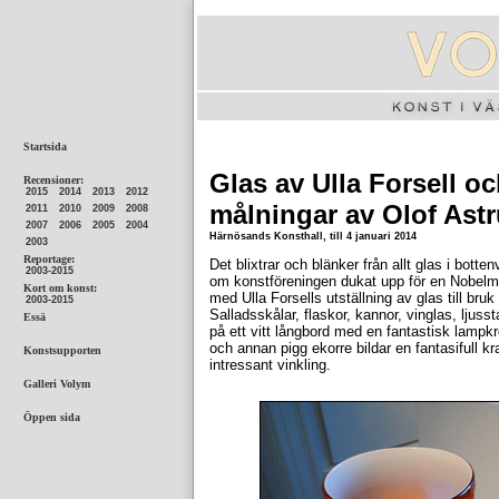
Glas av Ulla Forsell o
målningar av Olof Astr
Härnösands Konsthall, till 4 januari 2014
Det blixtrar och blänker från allt glas i bot
om konstföreningen dukat upp för en Nobelmidda
med Ulla Forsells utställning av glas till bru
Salladsskålar, flaskor, kannor, vinglas, ljussta
på ett vitt långbord med en fantastisk lampkr
och annan pigg ekorre bildar en fantasifull k
intressant vinkling.