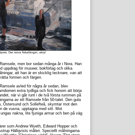
ist, Det stora fiskafänget, akryl
i Ramsele, men bor sedan många år i Nora. Han
d uppdrag för museer, bokförlag och olika
ingar, att han är en skicklig tecknare, van att
a rätta formen och färgen.
amsele avled för några år sedan, blev
ndomen extra tydliga och fick honom att börja
ndet, när vi går runt i de två första rummen på
ningarna av ett Ramsele från 50-talet. Den gula
en, Östersund och Sollefteå, skymtar mot den
n de vuxna, upptagna med sitt. Mot
ungas nakna, lite fjuniga armar och ben på väg
tnärer som Andrew Wyeth, Edward Hopper och
strup Hällqvists måleri. Speciellt målningarna