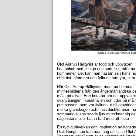
©2013 BUS/Olof Astrup Hällqv
Olof Astrup Hällqvist är född och uppvuxen 
har jobbat med design och som illustratör me
kommuner. Det kan man nästan se i hans måln
effektivt informera och fylla en tom yta, hitt
När Olof Astrup Hällqvists mamma hemma i R
minnesbilderna från den ångermanländska bar
måla på allvar. Han berättar om det uppvakna
ovanvåningen i konsthallen och tittar på mål
postbussen, som var livlinan ut till omvärld
mörka granskogen och i halvdunklet anar ma
sommarkvällens sneda ljus avtecknar sig de 
någonstans eller bara i färd med att fiska.
En tydlig påverkan och inspiration av kons
Dick Bengtsson kan man nog urskilja i Olof A