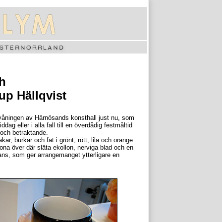
ch
up Hällqvist
tenvåningen av Härnösands konsthall just nu, som
g eller i alla fall till en överdådig festmåltid
k och betraktande.
kar, burkar och fat i grönt, rött, lila och orange
ona över där släta ekollon, nerviga blad och en
rans, som ger arrangemanget ytterligare en