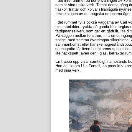
I det inre rummet på bottenvåningen av konst
samlat sina unika verk. Temat denna gång är
flaskor, trattar och kolvar i lilablågula nyanse
tillverkningen av de magiska dropparna äger 
I det rummet fylls också väggarna av Carl vo
blomsterbilder tryckta på gamla fönsterglas oc
fattigmanssilver), som ger ett gåtfullt, lite di
På väggen mellan fönstren, mitt emot ingång
spegel med samma överdragna silverhinna, v
sammankomst eller kanske högreståndsboudoir
scenografin får även besökarens spegelbild et
lite hackspett, även den i glas, betraktar ru
En trappa upp visar samtidigt Härnösands kons
Han är, liksom Ulla Forsell, en produktiv kon
med sina verk.