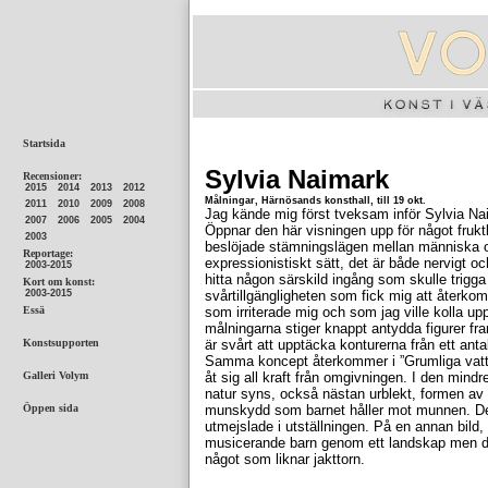
Sylvia Naimark
Målningar, Härnösands konsthall, till 19 okt.
Jag kände mig först tveksam inför Sylvia N
Öppnar den här visningen upp för något frukt
beslöjade stämningslägen mellan människa och 
expressionistiskt sätt, det är både nervigt o
hitta någon särskild ingång som skulle trigga m
svårtillgängligheten som fick mig att återkom
som irriterade mig och som jag ville kolla up
målningarna stiger knappt antydda figurer fr
är svårt att upptäcka konturerna från ett anta
Samma koncept återkommer i ”Grumliga vatte
åt sig all kraft från omgivningen. I den mi
natur syns, också nästan urblekt, formen av 
munskydd som barnet håller mot munnen. De
utmejslade i utställningen. På en annan bild, 
musicerande barn genom ett landskap men dä
något som liknar jakttorn.