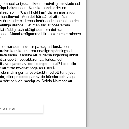
 knappt antydda, liksom motvilligt inristade och
immiga bakgrunden. Kanske handlar det om
ttelser, som i ”Can I hold him” där en mansfigur
d hundhuvud. Men det här sättet att måla,
det är mindre bildernas berättande innehåll än det
gentliga ärende. Det man ser är obestämda
lat råddigt och otåligt som om det var
dda. Människofigurerna blir spöken eller minnen
t.
som när som helst är på väg att brista, en
telse kanske just om otydliga spänningsfält
levelserna. Kanske vill bilderna ingenting annat
är upp till betraktaren att förlösa och
 avslöjande av beslöjningen se ut? I den lilla
r att tittat mycket noga en ljusblå
ela målningen är övertäckt med ett tunt ljust
å, eller projiceringar av de känslor och vaga
på sätt och vis modigt av Sylvia Naimark att
V UT PDF