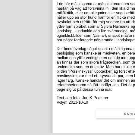
I de här målningarna är människorna som sagt
nästan på väg att försvinna in i den lika d
miljökritik, eller om allegorier eller sagoberä
håller upp en stor hund framför en flicka me
avskalat och utfrätt, får mig snarare tro att 
yttre formspråket som är Sylvia Naimarks e
landskap, ljusdunkla och lite svårmodiga, må
ögonblickbilder som Naimark snabbt måste rä
om något fortfarande närvarande i landskape
Det finns överlag något spänt i målningarna 
beslöjning som kanske är medveten, en berät
mellan den yttre verkligheten och de inre upp
än finnas där som sköra frågetecken, som det 
undersöka som en detektiv. Men hur skulle ett
bilden ”Porslinskyss” upptäcker jag först efte
porslinsskulptur med ett kyssande par, men h
lager färg. Kanske handlar det om minnen änd
erfarenheter som så lätt undflyr oss. Det är 
bege sig ut på dessa tunna isar.
Text och foto: Jan K Persson
Volym 2013-10-10
SKRI