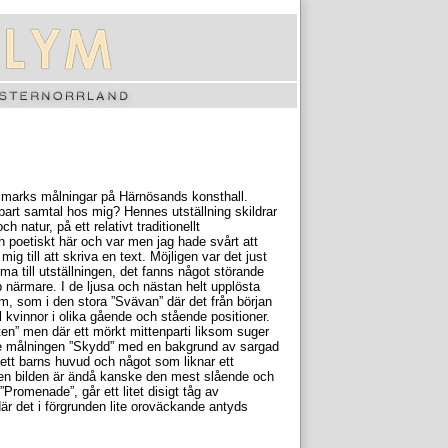
aimarks målningar på Härnösands konsthall.
bart samtal hos mig? Hennes utställning skildrar
natur, på ett relativt traditionellt
ch poetiskt här och var men jag hade svårt att
ig till att skriva en text. Möjligen var det just
ma till utställningen, det fanns något störande
p närmare. I de ljusa och nästan helt upplösta
am, som i den stora ”Svävan” där det från början
l kvinnor i olika gående och stående positioner.
n” men där ett mörkt mittenparti liksom suger
ndre målningen ”Skydd” med en bakgrund av sargad
ett barns huvud och något som liknar ett
n bilden är ändå kanske den mest slående och
”Promenade”, går ett litet disigt tåg av
r det i förgrunden lite oroväckande antyds