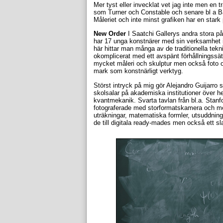
Mer tyst eller invecklat vet jag inte men en t
som Turner och Constable och senare bl a Ba
Måleriet och inte minst grafiken har en stark
New Order
I Saatchi Gallerys andra stora på
har 17 unga konstnärer med sin verksamhet i 
här hittar man många av de traditionella tek
okomplicerat med ett avspänt förhållningssätt
mycket måleri och skulptur men också foto och
mark som konstnärligt verktyg.
Störst intryck på mig gör Alejandro Guijarro s
skolsalar på akademiska institutioner över h
kvantmekanik. Svarta tavlan från bl.a. Stanf
fotograferade med storformatskamera och me
uträkningar, matematiska formler, utsuddninga
de till digitala ready-mades men också ett sl