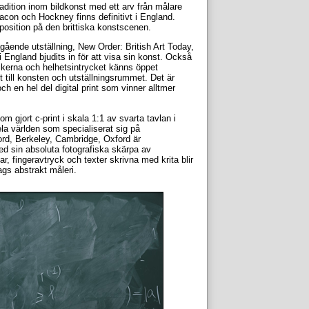
radition inom bildkonst med ett arv från målare
con och Hockney finns definitivt i England.
 position på den brittiska konstscenen.
gående utställning, New Order: British Art Today,
England bjudits in för att visa sin konst. Också
nikerna och helhetsintrycket känns öppet
 till konsten och utställningsrummet. Det är
 en hel del digital print som vinner alltmer
om gjort c-print i skala 1:1 av svarta tavlan i
ela världen som specialiserat sig på
ord, Berkeley, Cambridge, Oxford är
d sin absoluta fotografiska skärpa av
r, fingeravtryck och texter skrivna med krita blir
ags abstrakt måleri.