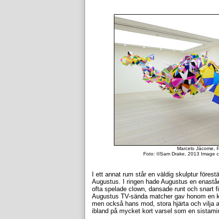
Marcelo Jácome, P
Foto:
©Sam Drake, 2013 Image cou
I ett annat rum står en väldig skulptur för
Augustus. I ringen hade Augustus en enaståe
ofta spelade clown, dansade runt och snart
Augustus TV-sända matcher gav honom en kul
men också hans mod, stora hjärta och vilja a
ibland på mycket kort varsel som en sistami