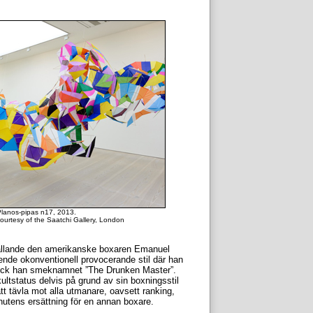
lanos-pipas n17, 2013.
rtesy of the Saatchi Gallery, London
eställande den amerikanske boxaren Emanuel
nde okonventionell provocerande stil där han
 fick han smeknamnet ”The Drunken Master”.
tstatus delvis på grund av sin boxningsstil
tt tävla mot alla utmanare, oavsett ranking,
nutens ersättning för en annan boxare.