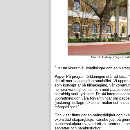
Saatchi Gallery. Image court
Just nu visas två utställningar och en platssp
Paper
På programförklaringen står att läsa: ”U
det alltmer papperslösa samhället. Vi uppmun
som koncept är på tillbakagång, vår kommun
numera via mejl och till och med papperspeng
har aldrig varit tydligare. De 44 internatione
uppfattning och våra förväntningar om pappe
(teckning, collage, skulptur, måleri och insta
mångsidighet.”
Och visst finns där en mångsidighet och rik
okonstlad skaparglädje. Kanske just på grun
pappersskulptur svävar i ett av rummen, so
servetter och bambustickor.