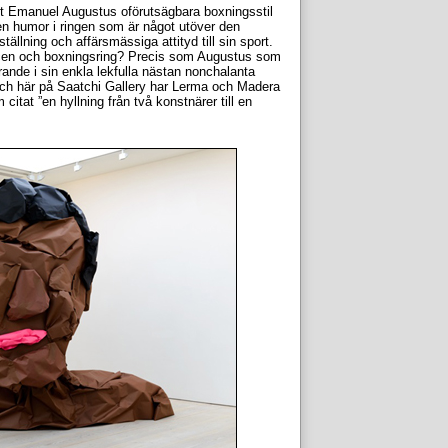
t Emanuel Augustus oförutsägbara boxningsstil
en humor i ringen som är något utöver den
tällning och affärsmässiga attityd till sin sport.
scen och boxningsring? Precis som Augustus som
rande i sin enkla lekfulla nästan nonchalanta
a och här på Saatchi Gallery har Lerma och Madera
itat ”en hyllning från två konstnärer till en