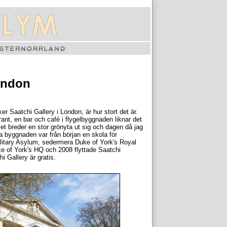
London
r Saatchi Gallery i London, är hur stort det är.
ant, en bar och café i flygelbyggnaden liknar det
iet breder en stor grönyta ut sig och dagen då jag
va byggnaden var från början en skola för
litary Asylum, sedermera Duke of York's Royal
ke of York's HQ och 2008 flyttade Saatchi
i Gallery är gratis.