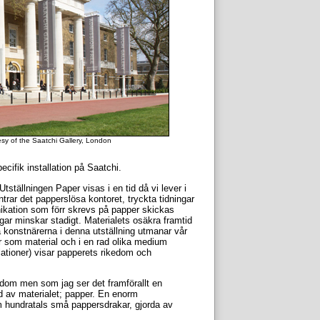
esy of the Saatchi Gallery, London
ecifik installation på Saatchi.
tställningen Paper visas i en tid då vi lever i
trar det papperslösa kontoret, tryckta tidningar
ikation som förr skrevs på papper skickas
ar minskar stadigt. Materialets osäkra framtid
lla konstnärerna i denna utställning utmanar vår
r som material och i en rad olika medium
llationer) visar papperets rikedom och
edom men som jag ser det framförallt en
d av materialet; papper. En enorm
m hundratals små pappersdrakar, gjorda av