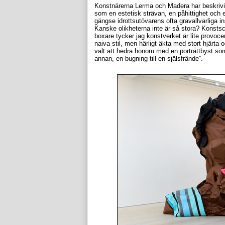
Konstnärerna Lerma och Madera har beskrivi
som en estetisk strävan, en påhittighet och 
gängse idrottsutövarens ofta gravallvarliga ins
Kanske olikheterna inte är så stora? Konst
boxare tycker jag konstverket är lite provoce
naiva stil, men härligt äkta med stort hjärt
valt att hedra honom med en porträttbyst som c
annan, en bugning till en själsfrände”.