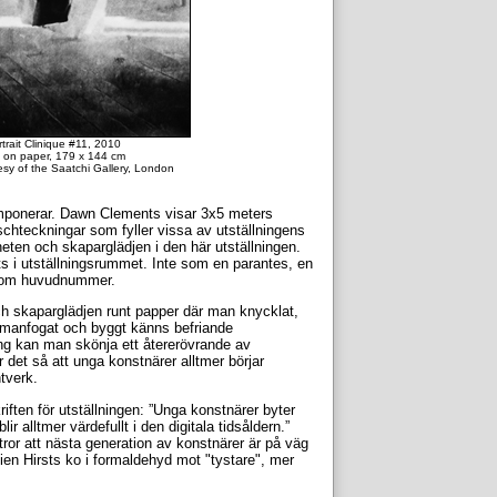
trait Clinique #11, 2010
e on paper, 179 x 144 cm
sy of the Saatchi Gallery, London
imponerar. Dawn Clements visar 3x5 meters
schteckningar som fyller vissa av utställningens
heten och skaparglädjen i den här utställningen.
ts i utställningsrummet. Inte som en parantes, en
n som huvudnummer.
ch skaparglädjen runt papper där man knycklat,
 sammanfogat och byggt känns befriande
ning kan man skönja ett återerövrande av
 det så att unga konstnärer alltmer börjar
tverk.
riften för utställningen: ”Unga konstnärer byter
 alltmer värdefullt i den digitala tidsåldern.”
ror att nästa generation av konstnärer är på väg
en Hirsts ko i formaldehyd mot "tystare", mer