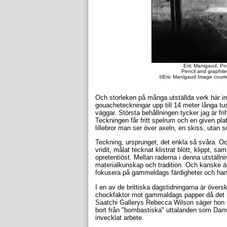
Eric Manigaud, Por
Pencil and graphit
©Eric Manigaud Image courte
Och storleken på många utställda verk här 
gouacheteckningar upp till 14 meter långa tu
väggar. Största behållningen tycker jag är fri
Teckningen får fritt spelrum och en given pla
lillebror man ser över axeln, en skiss, uta
Teckning, ursprunget, det enkla så svåra. O
vridit, målat tecknat klistrat blött, klippt,
opretentiöst. Mellan raderna i denna utställ
materialkunskap och tradition. Och kanske är
fokusera på gammeldags färdigheter och han
I en av de brittiska dagstidningarna är översk
chockfaktor mot gammaldags papper då det blir
Saatchi Gallerys Rebecca Wilson säger hon t
bort från "bombastiska" uttalanden som Dami
invecklat arbete.