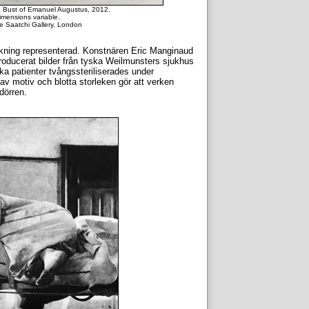
 Bust of Emanuel Augustus, 2012.
imensions variable.
e Saatchi Gallery, London
ckning representerad. Konstnären Eric Manginaud
producerat bilder från tyska Weilmunsters sjukhus
ska patienter tvångssteriliserades under
t av motiv och blotta storleken gör att verken
dörren.