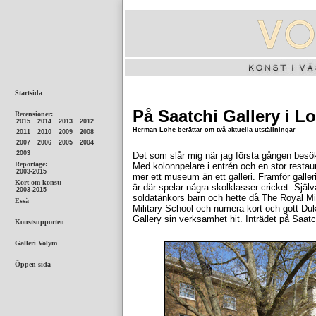
På Saatchi Gallery i 
Herman Lohe berättar om två aktuella utställningar
Det som slår mig när jag första gången besöke
Med kolonnpelare i entrén och en stor restaur
mer ett museum än ett galleri. Framför galler
är där spelar några skolklasser cricket. Själ
soldatänkors barn och hette då The Royal Mi
Military School och numera kort och gott Du
Gallery sin verksamhet hit. Inträdet på Saatch