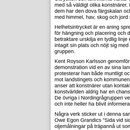
med så väldigt olika konstnärer.
dem har den dova färgskalan oc
med himmel, hav, skog och jor
Helhetsintrycket är en aning spre
för hängning och placering och d
betraktare urskilja en tydlig linj
intagit sin plats och nöjt sig med
gruppen.
Kent Royson Karlsson genomför
demonstration vid en av sina la
protesterar han både muntligt oc
mot landstingets och kommunens
anser att konstnärer utan konta
konstvärlden aldrig har en chans
De övriga i Nordingrågruppen ve
och inte heller ha blivit informe
Några verk sticker ut i denna sam
Owe Egon Grandics ”Sida vid sid
oljemålningar på träpannå ut s