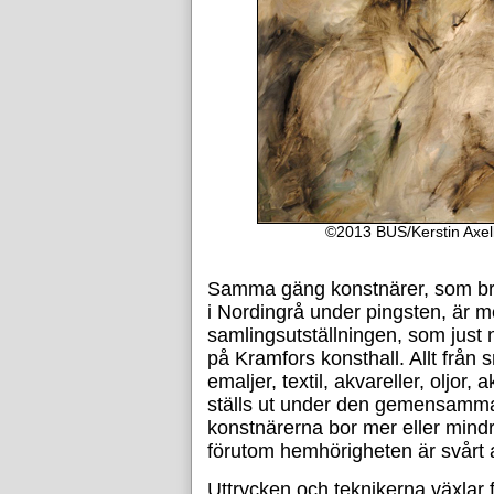
©2013 BUS/Kerstin Axell 
Samma gäng konstnärer, som bru
i Nordingrå under pingsten, är m
samlingsutställningen, som just 
på Kramfors konsthall. Allt från smi
emaljer, textil, akvareller, oljor,
ställs ut under den gemensamma 
konstnärerna bor mer eller min
förutom hemhörigheten är svårt a
Uttrycken och teknikerna växlar 