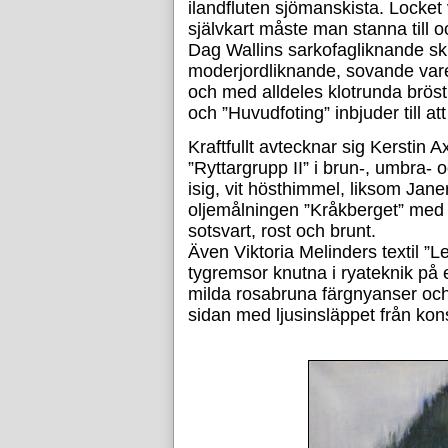
ilandfluten sjömanskista. Locket 
självkart måste man stanna till 
Dag Wallins sarkofagliknande sk
moderjordliknande, sovande varel
och med alldeles klotrunda bröst
och ”Huvudfoting” inbjuder till at
Kraftfullt avtecknar sig Kerstin 
”Ryttargrupp II” i brun-, umbra-
isig, vit hösthimmel, liksom Jane
oljemålningen ”Kråkberget” med g
sotsvart, rost och brunt.
Även Viktoria Melinders textil ”L
tygremsor knutna i ryateknik på e
milda rosabruna färgnyanser och 
sidan med ljusinsläppet från kons