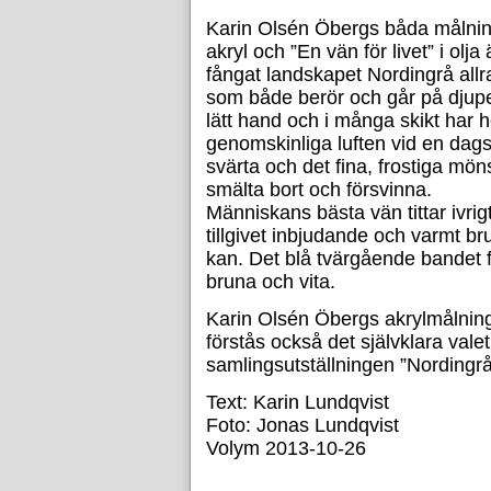
Karin Olsén Öbergs båda målningar
akryl och ”En vän för livet” i ol
fångat landskapet Nordingrå allra
som både berör och går på djupe
lätt hand och i många skikt har 
genomskinliga luften vid en dag
svärta och det fina, frostiga möns
smälta bort och försvinna.
Människans bästa vän tittar ivrig
tillgivet inbjudande och varmt b
kan. Det blå tvärgående bandet fr
bruna och vita.
Karin Olsén Öbergs akrylmålning ”
förstås också det självklara valet 
samlingsutställningen ”Nordingrå
Text: Karin Lundqvist
Foto: Jonas Lundqvist
Volym 2013-10-26