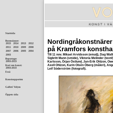
Nordingråkonstnärer
på Kramfors konsthal
Till 11 nov.
Mikael Arvidsson (emalj), Dag Wall
Sigbritt Mann (smide), Viktoria Melinder (text
Karlsson, Örjan Östlund, Jan-Erik Ohlzon, Ow
Axell Ohlzon, Karin Olsén Öberg (måleri), Ang
Leif Söderström (fotografi).