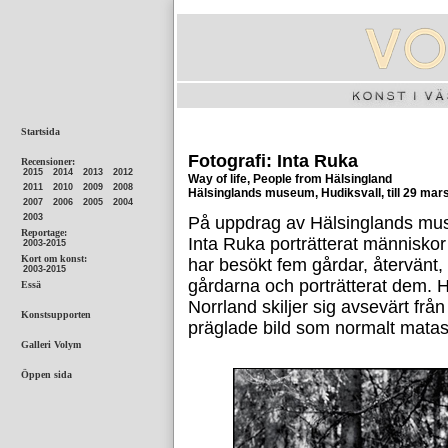
Fotografi: Inta Ruka
Way of life, People from Hälsingland
Hälsinglands museum, Hudiksvall, till 29 mar
På uppdrag av Hälsinglands mus
Inta Ruka porträtterat människo
har besökt fem gårdar, återvänt
gårdarna och porträtterat dem. He
Norrland skiljer sig avsevärt fr
präglade bild som normalt matas