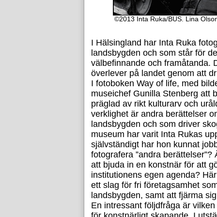
©2013 Inta Ruka/BUS. Lina Olson,
I Hälsingland har Inta Ruka foto
landsbygden och som står för de
välbefinnande och framåtanda. D
överlever på landet genom att dr
I fotoboken Way of life, med bilde
museichef Gunilla Stenberg att b
präglad av rikt kulturarv och urå
verklighet är andra berättelser 
landsbygden och som driver skog
museum har varit Inta Rukas up
självständigt har hon kunnat jobb
fotografera ”andra berättelser”? Är
att bjuda in en konstnär för att g
institutionens egen agenda? Här t
ett slag för fri företagsamhet s
landsbygden, samt att fjärma sig 
En intressant följdfråga är vilken 
för konstnärligt skapande. I uts