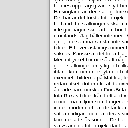
hennes uppdragsgivare styrt hen
Hälsingland än den vanligt för
Det här är det första fotoprojekt
Lettland. I utställningens skärmt
inte gör någon skillnad om hon fo
utomlands. Jag håller inte med.
djup, inte samma känsla, inte s
bilder. Ett överraskningsmoment s
saknas. Kanske är det för att jag s
Men intrycket blir också att någo
ger utställningen en ytlig och til
ibland kommer under ytan och blot
exempel i bilderna på Matilda,
redan utsett dottern till att ta öv
åldrade barnmorskan Finn-Brita.
Inta Rukas bilder från Lettland vi
omoderna miljöer som fungerar s
in i en modernitet där de får käm
sätt än tidigare och där deras 
kommer att slås sönder. De här b
självständiga fotoprojekt där In