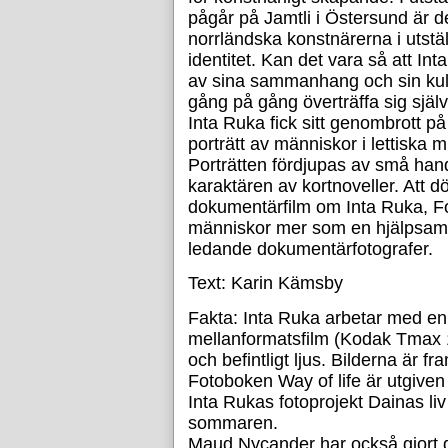
pågår på Jamtli i Östersund är 
norrländska konstnärerna i utstäl
identitet. Kan det vara så att I
av sina sammanhang och sin kultu
gång på gång överträffa sig själ
Inta Ruka fick sitt genombrott 
porträtt av människor i lettiska m
Porträtten fördjupas av små hand
karaktären av kortnoveller. Att
dokumentärfilm om Inta Ruka, Fo
människor mer som en hjälpsam
ledande dokumentärfotografer.
Text: Karin Kämsby
Fakta: Inta Ruka arbetar med en
mellanformatsfilm (Kodak Tmax 1
och befintligt ljus. Bilderna är 
Fotoboken Way of life är utgiven
Inta Rukas fotoprojekt Dainas li
sommaren.
Maud Nycander har också gjort