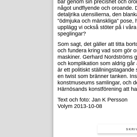
bär genom sin precishet och or
något undflyende och oroande. D
detaljrika utensilierna, den blank
”ödmjuka och mänskliga” pose, h
upplägg vi också stöter på i vår
speglingar?
Som sagt, det gäller att titta bo
och fundera kring vad som gör oss
maskiner. Gerhard Nordströms ga
och komplikation som aldrig går
är ett politiskt ställningstagand
en twist som bränner tanken. Inst
konstmuseums samlingar, och de
Härnösands konstförening att ha 
Text och foto: Jan K Persson
Volym 2013-10-08
SKRI