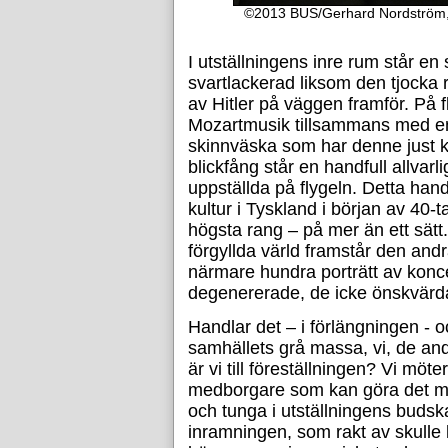
©2013 BUS/Gerhard Nordström, i
I utställningens inre rum står en s
svartlackerad liksom den tjocka 
av Hitler på väggen framför. På fl
Mozartmusik tillsammans med e
skinnväska som har denne just k
blickfång står en handfull allvarli
uppställda på flygeln. Detta han
kultur i Tyskland i början av 40-t
högsta rang – på mer än ett sätt.
förgyllda värld framstår den and
närmare hundra porträtt av konc
degenererade, de icke önskvärd
Handlar det – i förlängningen - o
samhällets grå massa, vi, de and
är vi till föreställningen? Vi möte
medborgare som kan göra det me
och tunga i utställningens budsk
inramningen, som rakt av skulle 