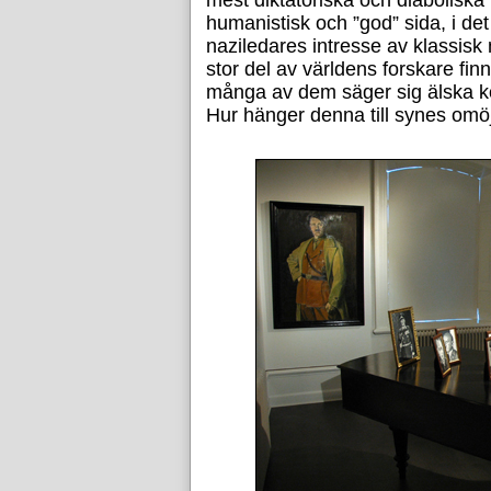
mest diktatoriska och diaboliska
humanistisk och ”god” sida, i det 
naziledares intresse av klassisk
stor del av världens forskare fi
många av dem säger sig älska kon
Hur hänger denna till synes omöj