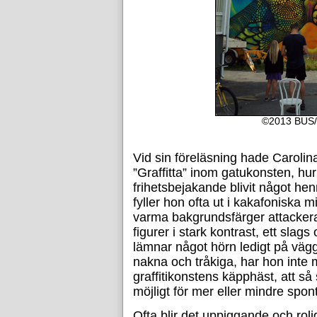
©2013 BUS/C
Vid sin föreläsning hade Carolina
”Graffitta” inom gatukonsten, hu
frihetsbejakande blivit något h
fyller hon ofta ut i kakafoniska 
varma bakgrundsfärger attacker
figurer i stark kontrast, ett slags
lämnar något hörn ledigt på väg
nakna och tråkiga, har hon inte my
graffitikonstens käpphäst, att så 
möjligt för mer eller mindre spon
Ofta blir det uppiggande och roli