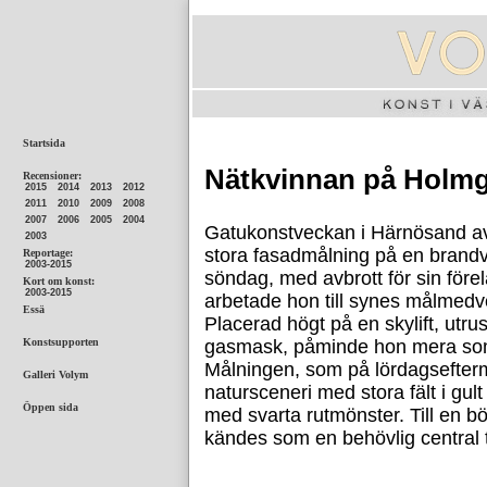
Nätkvinnan på Holm
Gatukonstveckan i Härnösand av
stora fasadmålning på en brandv
söndag, med avbrott för sin före
arbetade hon till synes målmedvete
Placerad högt på en skylift, utr
gasmask, påminde hon mera som 
Målningen, som på lördagseftermi
natursceneri med stora fält i gul
med svarta rutmönster. Till en bö
kändes som en behövlig central 