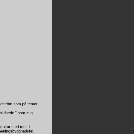
undström som på temat
bildserie ”Inom mig
gkultur med mer. I
meningsbyggnadsfel.