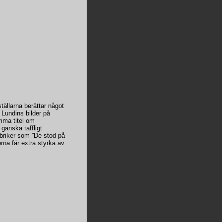
tällarna berättar något
 Lundins bilder på
mma titel om
ganska taffligt
rubriker som ”De stod på
rna får extra styrka av