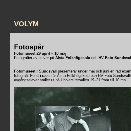
VOLYM
Fotospår
Fotomuseet 29 april – 10 maj
Fotografier av elever på
Ålsta Folkhögskola
och
HV Foto Sundsval
Fotomuseet i Sundsval
l presenterar under maj och juni en rad exa
fotografi. Först i raden är Ålsta Folkhögskola och HV Foto Sundsva
avgångselever ställer ut på Universitetsallén 19–21 fram till 10 maj.