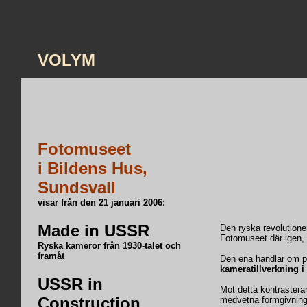
VOLYM
Fotomuseet
i Bildens Hus,
Sundsvall
visar från den 21 januari 2006:
Made in USSR
Den ryska revolutionen
Fotomuseet där igen, 
Ryska kameror från 1930-talet och
framåt
Den ena handlar om 
kameratillverkning 
USSR in
Mot detta kontrastera
Construction
medvetna formgivning 