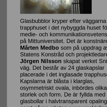
Glasbubblor kryper efter väggarna 
trapphuset i det nybyggda huset fö
medie- och kommunikationsveten
på Mittuniversitet. Det är konstnär
Mårten Medbo
som på uppdrag a
Statens Konstråd och projektledar
Jörgen Nilsson
skapat verket Sn
väg. Det består av 24 glaskapslar
placerade i det inglasade trapphus
Kapslarna är blåsta i klarglas,
osymmetriskt ovala, inbördes olika t
storlek och form. De är fyllda med
glasbollar i halvtransparent opaling