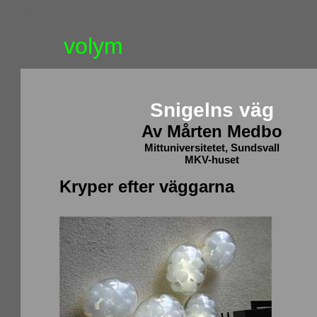
upp_pil
volym
Snigelns väg
Av Mårten Medbo
Mittuniversitetet, Sundsvall
MKV-huset
Kryper efter väggarna