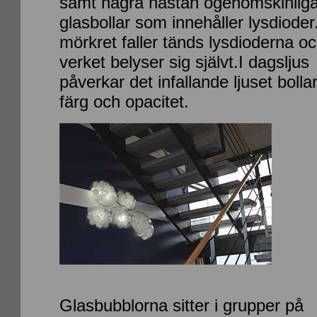
samt några nästan ogenomskinlig
glasbollar som innehåller lysdioder
mörkret faller tänds lysdioderna o
verket belyser sig självt.
I dagsljus
påverkar det infallande ljuset bolla
färg och opacitet.
Glasbubblorna sitter i grupper på