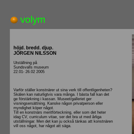
volym
höjd. bredd. djup.
JÖRGEN NILSSON
Utställning på
Sundsvalls museum
22.01- 26.02 2005
Varför ställer konstnärer ut sina verk till offentligenheten?
Skälen kan naturligtvis vara många. I bästa fall kan det
ge förstärkning i kassan. Museet/galleriet ger
visningsersättning. Kanske någon privatperson eller
myndighet köper något.
Till en konstnärs meritförteckning, eller som det heter
idag CV, curriculum vitae, ser det bra ut med årliga
utställningar. Men det kan ju också tänkas att konstnären
vill oss något, har något att säga.