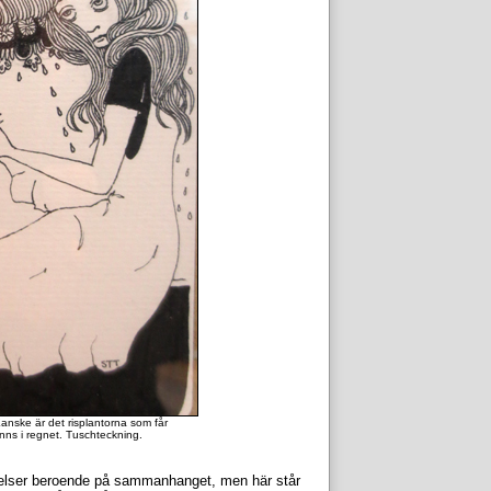
nske är det risplantorna som får
inns i regnet. Tuschteckning.
delser beroende på sammanhanget, men här står