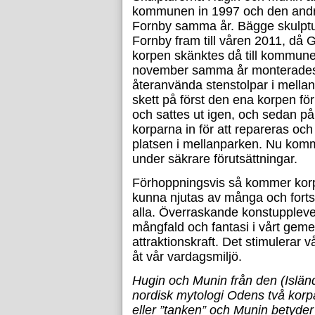
kommunen in 1997 och den andra
Fornby samma år. Bägge skulptu
Fornby fram till våren 2011, då
korpen skänktes då till kommune
november samma år monterades 
återanvända stenstolpar i mellan
skett på först den ena korpen fö
och sattes ut igen, och sedan på 
korparna in för att repareras och h
platsen i mellanparken. Nu komm
under säkrare förutsättningar.
Förhoppningsvis så kommer korp
kunna njutas av många och fortsä
alla. Överraskande konstupplevels
mångfald och fantasi i vårt ge
attraktionskraft. Det stimulerar v
åt vår vardagsmiljö.
Hugin och Munin från den (Islän
nordisk mytologi Odens två korp
eller ”tanken” och Munin betyder 