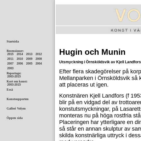
Hugin och Munin
Utsmyckning i Örnsköldsvik av Kjell Landfors
Efter flera skadegörelser på ko
Mellanparken i Örnsköldsvik så
att placeras ut igen.
Konstnären Kjell Landfors (f 1953
blir på en vidgad del av trottoar
konstutsmyckningar, på Lasarett
monteras nu på höga rostfria stål
Placeringen har ytterligare en d
så står en annan skulptur av sam
skilda konstnärliga uttryck i de