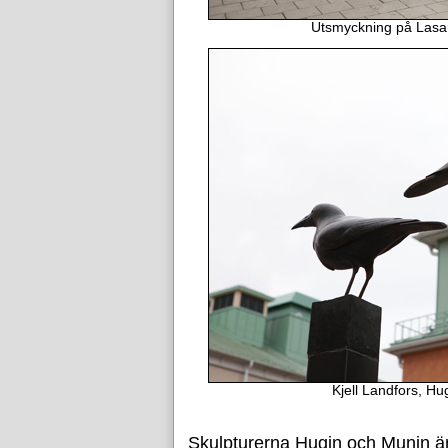
Utsmyckning på Lasar
Kjell Landfors, H
Skulpturerna Hugin och Munin är