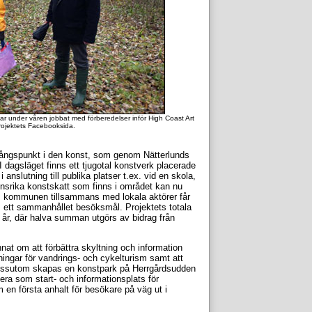
r under våren jobbat med förberedelser inför High Coast Art
projektets Facebooksida.
ångspunkt i den konst, som genom Nätterlunds
 dagsläget finns ett tjugotal konstverk placerade
 anslutning till publika platser t.ex. vid en skola,
onsrika konstskatt som finns i området kan nu
som kommunen tillsammans med lokala aktörer får
 ett sammanhållet besöksmål. Projektets totala
å år, där halva summan utgörs av bidrag från
nnat om att förbättra skyltning och information
ingar för vandrings- och cykelturism samt att
. Dessutom skapas en konstpark på Herrgårdsudden
a som start- och informationsplats för
 en första anhalt för besökare på väg ut i