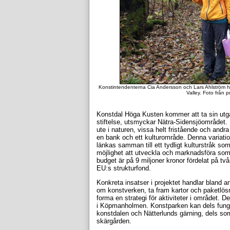
Konstintendenterna Cia Andersson och Lars Ahlström ha
Valley. Foto från 
Konstdal Höga Kusten kommer att ta sin utg
stiftelse, utsmyckar Nätra-Sidensjöområdet. I
ute i naturen, vissa helt fristående och andra i
en bank och ett kulturområde. Denna variati
länkas samman till ett tydligt kulturstråk 
möjlighet att utveckla och marknadsföra som
budget är på 9 miljoner kronor fördelat på tv
EU:s strukturfond.
Konkreta insatser i projektet handlar bland a
om konstverken, ta fram kartor och paketlösn
forma en strategi för aktiviteter i området
i Köpmanholmen. Konstparken kan dels funger
konstdalen och Nätterlunds gärning, dels som
skärgården.