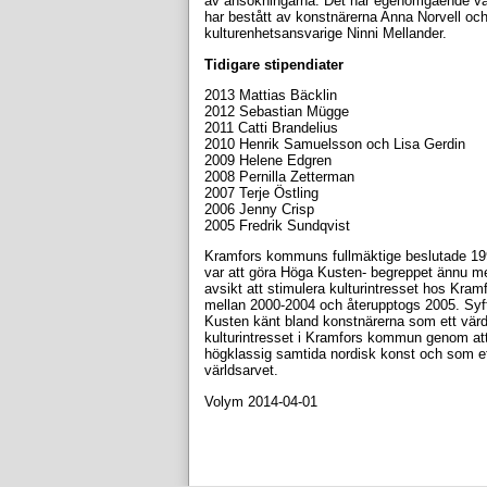
av ansökningarna. Det har egenomgående var
har bestått av konstnärerna Anna Norvell o
kulturenhetsansvarige Ninni Mellander.
Tidigare stipendiater
2013 Mattias Bäcklin
2012 Sebastian Mügge
2011 Catti Brandelius
2010 Henrik Samuelsson och Lisa Gerdin
2009 Helene Edgren
2008 Pernilla Zetterman
2007 Terje Östling
2006 Jenny Crisp
2005 Fredrik Sundqvist
Kramfors kommuns fullmäktige beslutade 1993
var att göra Höga Kusten- begreppet ännu me
avsikt att stimulera kulturintresset hos Kra
mellan 2000-2004 och återupptogs 2005. Syftet
Kusten känt bland konstnärerna som ett värde
kulturintresset i Kramfors kommun genom att
högklassig samtida nordisk konst och som e
världsarvet.
Volym 2014-04-01