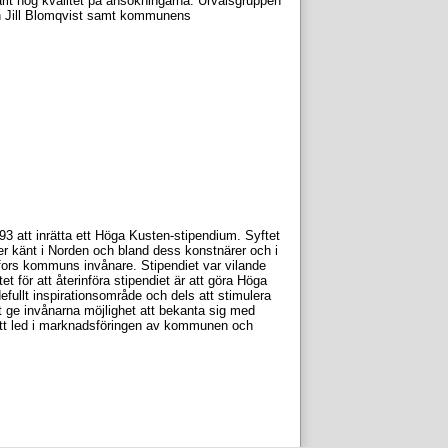
it hög kvalitet på ansökningarna. Urvalsgruppen
ch Jill Blomqvist samt kommunens
 att inrätta ett Höga Kusten-stipendium. Syftet
r känt i Norden och bland dess konstnärer och i
mfors kommuns invånare. Stipendiet var vilande
 för att återinföra stipendiet är att göra Höga
fullt inspirationsområde och dels att stimulera
 ge invånarna möjlighet att bekanta sig med
tt led i marknadsföringen av kommunen och