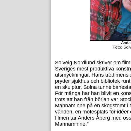
Ande
Foto: Sol
Solveig Nordlund skriver om fil
Sveriges mest produktiva konstnä
utsmyckningar. Hans tredimensio
pryder sjukhus och bibliotek runt
en skulptur, Solna tunnelbanesta
För många har han blivit en kon
trots att han från början var St
Mannaminne på en skogstomt i Nor
världen, en mötesplats för idéer
filmen tar Anders Åberg med oss 
Mannaminne.”