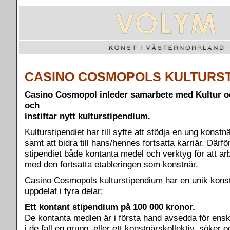
CASINO COSMOPOLS KULTURST
Casino Cosmopol inleder samarbete med Kultur o
och
instiftar nytt kulturstipendium.
Kulturstipendiet har till syfte att stödja en ung konstn
samt att bidra till hans/hennes fortsatta karriär. Därfö
stipendiet både kontanta medel och verktyg för att arb
med den fortsatta etableringen som konstnär.
Casino Cosmopols kulturstipendium har en unik konst
uppdelat i fyra delar:
Ett kontant stipendium på 100 000 kronor.
De kontanta medlen är i första hand avsedda för ensk
i de fall en grupp, eller ett konstnärskollektiv, söker o