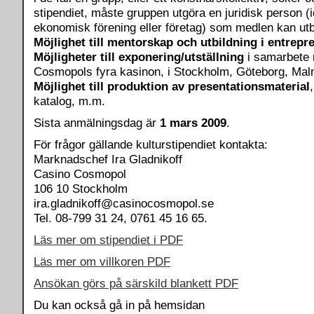
stipendiet, måste gruppen utgöra en juridisk person (i
ekonomisk förening eller företag) som medlen kan utbet
Möjlighet till mentorskap och utbildning i entrep
Möjligheter till exponering/utställning
i samarbete
Cosmopols fyra kasinon, i Stockholm, Göteborg, Mal
Möjlighet till produktion av presentationsmaterial
katalog, m.m.
Sista anmälningsdag är
1 mars 2009
.
För frågor gällande kulturstipendiet kontakta:
Marknadschef Ira Gladnikoff
Casino Cosmopol
106 10 Stockholm
ira.gladnikoff@casinocosmopol.se
Tel. 08-799 31 24, 0761 45 16 65.
Läs mer om stipendiet i PDF
Läs mer om villkoren PDF
Ansökan görs på särskild blankett PDF
Du kan också gå in på hemsidan