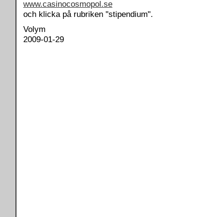
www.casinocosmopol.se
och klicka på rubriken "stipendium".
Volym
2009-01-29