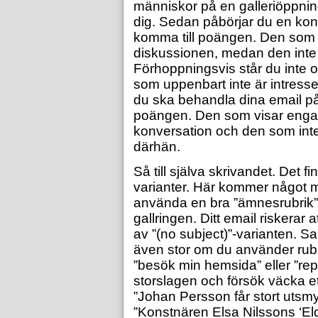
människor på en galleriöppnin
dig. Sedan påbörjar du en konve
komma till poängen. Den som vi
diskussionen, medan den inte 
Förhoppningsvis står du inte oc
som uppenbart inte är intress
du ska behandla dina email på
poängen. Den som visar engage
konversation och den som inte
därhän.
Så till själva skrivandet. Det 
varianter. Här kommer något my
använda en bra ”ämnesrubrik”
gallringen. Ditt email riskerar 
av ”(no subject)”-varianten. Sa
även stor om du använder rubri
”besök min hemsida” eller ”re
storslagen och försök väcka e
”Johan Persson får stort utsm
”Konstnären Elsa Nilssons ‘Eld