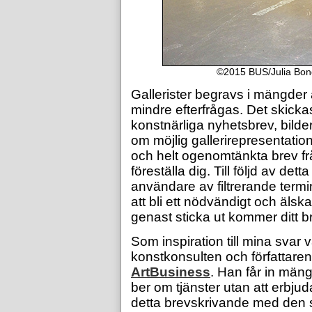
©2015 BUS/Julia Bon
Gallerister begravs i mängder
mindre efterfrågas. Det skickas
konstnärliga nyhetsbrev, bilde
om möjlig gallerirepresentatio
och helt ogenomtänkta brev fr
föreställa dig. Till följd av det
användare av filtrerande term
att bli ett nödvändigt och älsk
genast sticka ut kommer ditt bre
Som inspiration till mina svar v
konstkonsulten och författare
ArtBusiness
. Han får in män
ber om tjänster utan att erbjud
detta brevskrivande med den soc