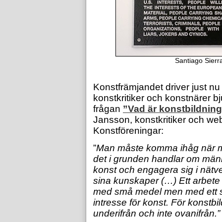
Santiago Sierr
Konstfrämjandet driver just nu 
konstkritiker och konstnärer bju
frågan
”Vad är konstbildning
Jansson, konstkritiker och we
Konstföreningar:
”
Man måste komma ihåg när ma
det i grunden handlar om männ
konst och engagera sig i nätver
sina kunskaper (…)
Ett arbete 
med små medel men med ett st
intresse för konst. För konstbi
underifrån och inte ovanifrån.”