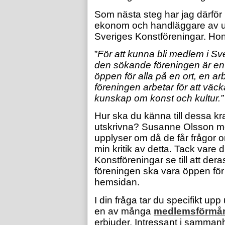
Som nästa steg har jag därför
ekonom och handläggare av uts
Sveriges Konstföreningar. Hon 
”
För att kunna bli medlem i Sv
den sökande föreningen är en i
öppen för alla på en ort, en ar
föreningen arbetar för att väck
kunskap om konst och kultur.”
Hur ska du känna till dessa kra
utskrivna? Susanne Olsson men
upplyser om då de får frågor
min kritik av detta. Tack vare 
Konstföreningar se
till att der
föreningen ska vara öppen för a
hemsidan.
I din fråga tar du specifikt upp
en av många
medlemsförmå
erbjuder. Intressant i sammanh