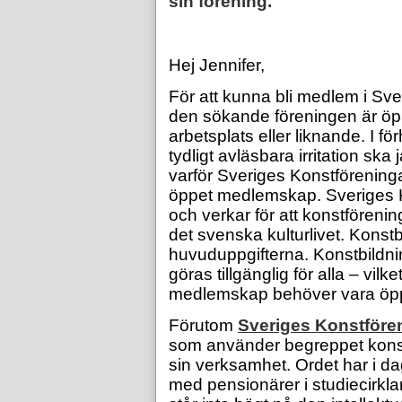
sin förening.
Hej Jennifer,
För att kunna bli medlem i Sve
den sökande föreningen är öppe
arbetsplats eller liknande. I f
tydligt avläsbara irritation sk
varför Sveriges Konstföreninga
öppet medlemskap. Sveriges K
och verkar för att konstförenin
det svenska kulturlivet. Konstb
huvuduppgifterna. Konstbildnin
göras tillgänglig för alla
– vilket
medlemskap behöver vara öppe
Förutom
Sveriges Konstföre
som använder begreppet konst
sin verksamhet. Ordet har i da
med pensionärer i studiecirklar