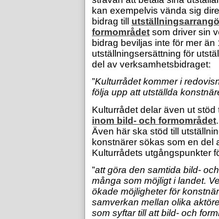
kan exempelvis vända sig direk
bidrag till
utställningsarrangö
formområdet
som driver sin v
bidrag beviljas inte för mer än 
utställningsersättning för uts
del av verksamhetsbidraget:
”
Kulturrådet kommer i redovisni
följa upp att utställda konstnär
Kulturrådet delar även ut stöd t
inom bild- och formområdet
.
Även här ska stöd till utställni
konstnärer sökas som en del 
Kulturrådets utgångspunkter fö
”
att göra den samtida bild- och
många som möjligt i landet. 
ökade möjligheter för konstnär
samverkan mellan olika aktör
som syftar till att bild- och fo