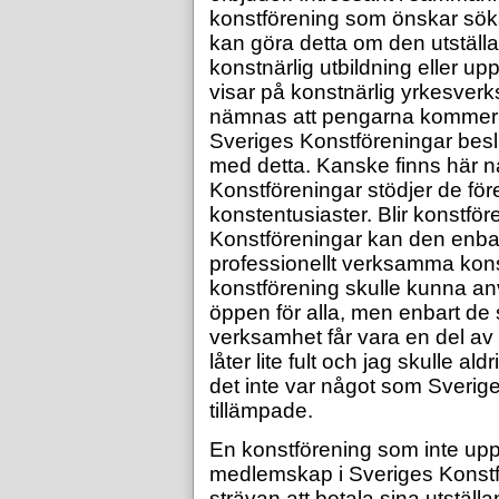
konstförening som önskar söka
kan göra detta om den utställa
konstnärlig utbildning eller up
visar på konstnärlig yrkesverk
nämnas att pengarna kommer
Sveriges Konstföreningar beslut
med detta. Kanske finns här n
Konstföreningar stödjer de för
konstentusiaster. Blir konstför
Konstföreningar kan den enbart 
professionellt verksamma kons
konstförening skulle kunna 
öppen för alla, men enbart de 
verksamhet får vara en del av
låter lite fult och jag skulle a
det inte var något som Sverig
tillämpade.
En konstförening som inte upp
medlemskap i Sveriges Konstfö
strävan att
betala sina utställ