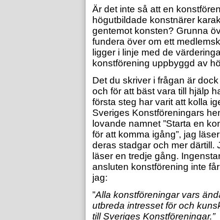
Är det inte så att en konstför
högutbildade konstnärer karak
gentemot
konsten? Grunna öve
fundera över om ett medlemsk
ligger i linje med de värderin
konstförening uppbyggd av hö
Det du skriver i frågan är dock 
och för att bäst vara till hjälp h
första steg har varit att kolla i
Sveriges Konstföreningars he
lovande namnet ”Starta en kon
för att komma igång”, jag läse
deras stadgar och mer därtill. 
läser en tredje gång. Ingensta
ansluten konstförening inte få
jag:
”
Alla konstföreningar vars änd
utbreda intresset för och kun
till Sveriges Konstföreningar.”