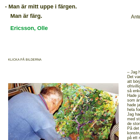
- Man är mitt uppe i färgen.
Man är färg.
Ant
Ericsson, Olle
KLICKA PÅ BILDERNA
– Jag 
Det va
att bör
ofrivil
så enk
Hade ja
som är 
hade ja
hela fo
Jag had
med st
de stor
På det 
konstr
på ett 