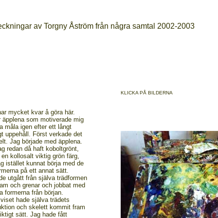
eckningar av Torgny Åström från några samtal 2002-2003
KLICKA PÅ BILDERNA
har mycket kvar å göra här.
r äpplena som motiverade mig
ja måla igen efter ett långt
ligt uppehåll. Först verkade det
elt. Jag började med äpplena.
g redan då haft koboltgrönt,
en kollosalt viktig grön färg,
g istället kunnat börja med de
rmerna på ett annat sätt.
e utgått från själva trädformen
am och grenar och jobbat med
a formerna från början.
viset hade själva trädets
uktion och skelett kommit fram
riktigt sätt. Jag hade fått