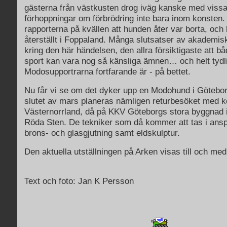
gästerna från västkusten drog iväg kanske med viss
förhoppningar om förbrödring inte bara inom konsten
rapporterna på kvällen att hunden åter var borta, och 
återställt i Foppaland. Många slutsatser av akademis
kring den här händelsen, den allra försiktigaste att b
sport kan vara nog så känsliga ämnen… och helt tydlig
Modosupportrarna fortfarande är - på bettet.
Nu får vi se om det dyker upp en Modohund i Göteborg
slutet av mars planeras nämligen returbesöket med k
Västernorrland, då på KKV Göteborgs stora byggnad 
Röda Sten. De tekniker som då kommer att tas i anspr
brons- och glasgjutning samt eldskulptur.
Den aktuella utställningen på Arken visas till och med
Text och foto: Jan K Persson