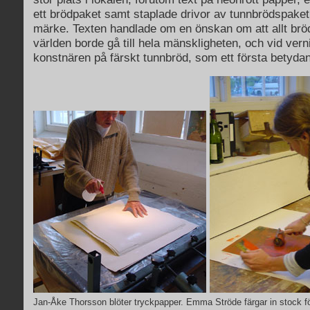
ett brödpaket samt staplade drivor av tunnbrödspaket 
märke. Texten handlade om en önskan om att allt brö
världen borde gå till hela mänskligheten, och vid ver
konstnären på färskt tunnbröd, som ett första betyda
Jan-Åke Thorsson blöter tryckpapper. Emma Ströde färgar in stock fö