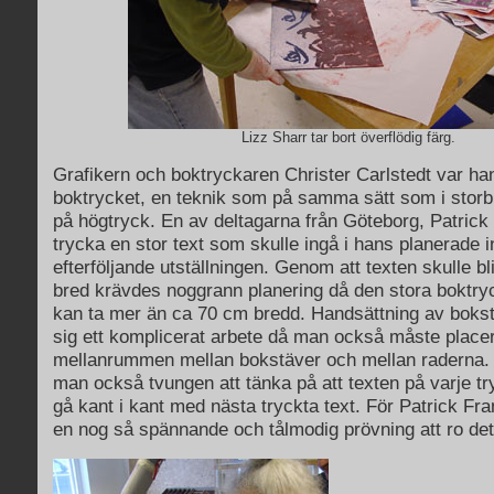
Lizz Sharr tar bort överflödig färg.
Grafikern och boktryckaren Christer Carlstedt var ha
boktrycket, en teknik som på samma sätt som i storbi
på högtryck. En av deltagarna från Göteborg, Patrick 
trycka en stor text som skulle ingå i hans planerade i
efterföljande utställningen. Genom att texten skulle bl
bred krävdes noggrann planering då den stora boktry
kan ta mer än ca 70 cm bredd. Handsättning av bokst
sig ett komplicerat arbete då man också måste placera
mellanrummen mellan bokstäver och mellan raderna. I 
man också tvungen att tänka på att texten på varje tr
gå kant i kant med nästa tryckta text. För Patrick Fr
en nog så spännande och tålmodig prövning att ro det 