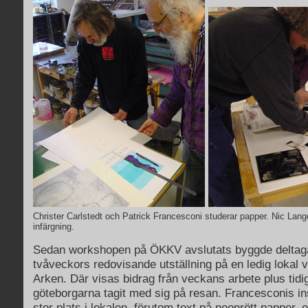
Christer Carlstedt och Patrick Francesconi studerar papper. Nic Lan
infärgning.
Sedan workshopen på ÖKKV avslutats byggde deltag
tvåveckors redovisande utställning på en ledig lokal vi
Arken. Där visas bidrag från veckans arbete plus tid
göteborgarna tagit med sig på resan. Francesconis ins
stor plats i lokalen, förutom text på neonrött papper,