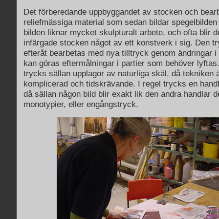
Det förberedande uppbyggandet av stocken och bearb
reliefmässiga material som sedan bildar spegelbilden ti
bilden liknar mycket skulpturalt arbete, och ofta blir d
infärgade stocken något av ett konstverk i sig. Den t
efteråt bearbetas med nya tilltryck genom ändringar i
kan göras eftermålningar i partier som behöver lyftas
trycks sällan upplagor av naturliga skäl, då tekniken är
komplicerad och tidskrävande. I regel trycks en hand
då sällan någon bild blir exakt lik den andra handlar 
monotypier, eller engångstryck.