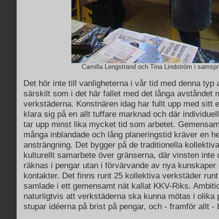
Camilla Lengstrand och Tina Lindström i samspr
Det hör inte till vanligheterna i vår tid med denna ty
särskilt som i det här fallet med det långa avståndet 
verkstäderna. Konstnären idag har fullt upp med sitt e
klara sig på en allt tuffare marknad och där individue
tar upp minst lika mycket tid som arbetet. Gemensa
många inblandade och lång planeringstid kräver en hel
ansträngning. Det bygger på de traditionella kollekti
kulturellt samarbete över gränserna, där vinsten inte
räknas i pengar utan i förvärvande av nya kunskaper
kontakter. Det finns runt 25 kollektiva verkstäder runt
samlade i ett gemensamt nät kallat KKV-Riks. Ambiti
naturligtvis att verkstäderna ska kunna mötas i olika 
stupar idéerna på brist på pengar, och - framför allt - b