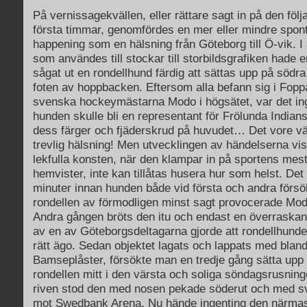
På vernissagekvällen, eller rättare sagt in på den föl
första timmar, genomfördes en mer eller mindre spont
happening som en hälsning från Göteborg till Ö-vik. 
som användes till stockar till storbildsgrafiken hade 
sågat ut en rondellhund färdig att sättas upp på södra
foten av hoppbacken. Eftersom alla befann sig i Fop
svenska hockeymästarna Modo i högsätet, var det in
hunden skulle bli en representant för Frölunda India
dess färger och fjäderskrud på huvudet… Det vore väl
trevlig hälsning! Men utvecklingen av händelserna vis
lekfulla konsten, när den klampar in på sportens m
hemvister, inte kan tillåtas husera hur som helst. Det
minuter innan hunden både vid första och andra försök
rondellen av förmodligen minst sagt provocerade Mo
Andra gången bröts den itu och endast en överraska
av en av Göteborgsdeltagarna gjorde att rondellhunden
rätt ägo. Sedan objektet lagats och lappats med blan
Bamseplåster, försökte man en tredje gång sätta upp
rondellen mitt i den värsta och soliga söndagsrusnin
riven stod den med nosen pekade söderut och med sv
mot Swedbank Arena. Nu hände ingenting den närmas