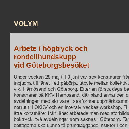
VOLYM
Arbete i högtryck och
rondellhundskupp
vid Göteborgsbesöket
Under veckan 28 maj till 3 juni var sex konstnärer fr
inbjudna till länet i ett påbörjat utbyte mellan kollekti
vik, Härnösand och Göteborg. Efter en första dags b
konstnärer på KKV Härnösand, där bland annat den di
avdelningen med skrivare i storformat uppmärksamma
norrut till ÖKKV och en intensiv veckas workshop. 
åtta konstnärer från länet arbetade man med storbilds
boktryck, två avdelningar som saknas i Göteborg. Tank
deltagarna ska kunna få grundläggande insikter i och 