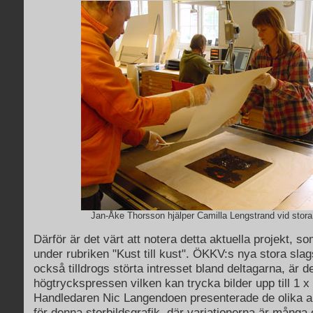
Jan-Åke Thorsson hjälper Camilla Lengstrand vid stora
Därför är det värt att notera detta aktuella projekt, 
under rubriken "Kust till kust". ÖKKV:s nya stora sl
också tilldrogs störta intresset bland deltagarna, är d
högtryckspressen vilken kan trycka bilder upp till 1 x
Handledaren Nic Langendoen presenterade de olika al
för denna storbildsgrafik, där variationerna är många