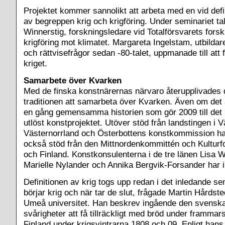
Projektet kommer sannolikt att arbeta med en vid defi
av begreppen krig och krigföring. Under seminariet ta
Winnerstig, forskningsledare vid Totalförsvarets forsk
krigföring mot klimatet. Margareta Ingelstam, utbildare
och rättvisefrågor sedan -80-talet, uppmanade till att 
kriget.
Samarbete över Kvarken
Med de finska konstnärernas närvaro återupplivades
traditionen att samarbeta över Kvarken. Även om det 
en gång gemensamma historien som gör 2009 till de
utlöst konstprojektet. Utöver stöd från landstingen i V
Västernorrland och Österbottens konstkommission har
också stöd från den Mittnordenkommittén och Kulturf
och Finland. Konstkonsulenterna i de tre länen Lisa 
Marielle Nylander och Annika Bergvik-Forsander har ini
Definitionen av krig togs upp redan i det inledande se
börjar krig och när tar de slut, frågade Martin Hårdsted
Umeå universitet. Han beskrev ingående den svensk
svårigheter att få tillräckligt med bröd under framm
Finland under krigsvintrarna 1808 och 09. Enligt hans 