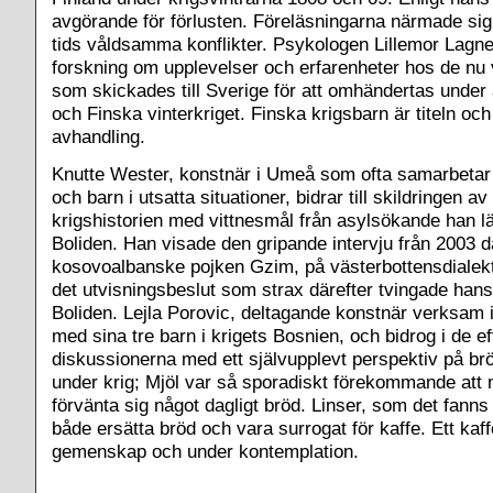
avgörande för förlusten. Föreläsningarna närmade sig
tids våldsamma konflikter. Psykologen Lillemor Lagn
forskning om upplevelser och erfarenheter hos de nu 
som skickades till Sverige för att omhändertas under 
och Finska vinterkriget. Finska krigsbarn är titeln oc
avhandling.
Knutte Wester, konstnär i Umeå som ofta samarbeta
och barn i utsatta situationer, bidrar till skildringen a
krigshistorien med vittnesmål från asylsökande han lä
Boliden. Han visade den gripande intervju från 2003 d
kosovoalbanske pojken Gzim, på västerbottensdialekt,
det utvisningsbeslut som strax därefter tvingade hans
Boliden. Lejla Porovic, deltagande konstnär verksam 
med sina tre barn i krigets Bosnien, och bidrog i de ef
diskussionerna med ett självupplevt perspektiv på br
under krig; Mjöl var så sporadiskt förekommande att
förvänta sig något dagligt bröd. Linser, som det fanns
både ersätta bröd och vara surrogat för kaffe. Ett kaf
gemenskap och under kontemplation.