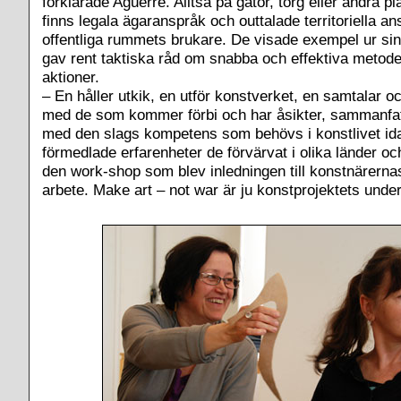
förklarade Aguerre. Alltså på gator, torg eller andra p
finns legala ägaranspråk och outtalade territoriella an
offentliga rummets brukare. De visade exempel ur si
gav rent taktiska råd om snabba och effektiva metode
aktioner.
– En håller utkik, en utför konstverket, en samtalar oc
med de som kommer förbi och har åsikter, sammanfa
med den slags kompetens som behövs i konstlivet id
förmedlade erfarenheter de förvärvat i olika länder o
den work-shop som blev inledningen till konstnärerna
arbete. Make art – not war är ju konstprojektets unde