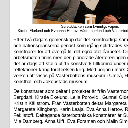
Stilettklacken som kvinnligt vapen.
Kirstie Ekelund och Evaanna Hertov, Västernorrland och Västerbot
Efter två dagars gemenskap där det konstnärliga sam
och nationsgränserna genast kom igång splittrades s
konstnärer för att övergå till det egna ateljéarbetet. 
arbetsmöten finns men den planerade återföreningen s
det är dags att ställa ut 15 konstverk tillkomna under
reflektioner kring företeelsen krig. Med början i mar
verken att visas på Västerbottens museum i Umeå, 
konsthall och Jakobstads museum.
De konstnärer som deltar i projektet är från Västerno
Bergdahl, Kirstie Ekelund, Lejla Porović , Gunnel O
Kristin Källström. Från Västerbotten deltar Margareta
Margareta Klingberg, Karin Laaja, Eva Anna Hertov, 
Feklistoff. Deltagande österbottniska konstnärer är
Mia Damberg, Anna Ulff, Eva Forsman och Malin Sim