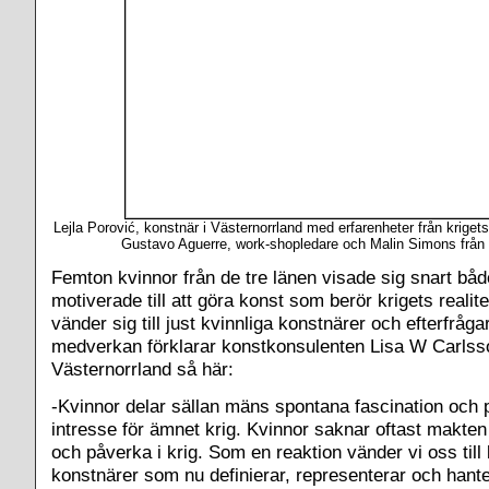
Lejla Porović, konstnär i Västernorrland med erfarenheter från krige
Gustavo Aguerre, work-shopledare och Malin Simons från 
Femton kvinnor från de tre länen visade sig snart bå
motiverade till att göra konst som berör krigets realitet
vänder sig till just kvinnliga konstnärer och efterfråga
medverkan förklarar konstkonsulenten Lisa W Carlss
Västernorrland så här:
-Kvinnor delar sällan mäns spontana fascination och
intresse för ämnet krig. Kvinnor saknar oftast makten 
och påverka i krig. Som en reaktion vänder vi oss till
konstnärer som nu definierar, representerar och hante