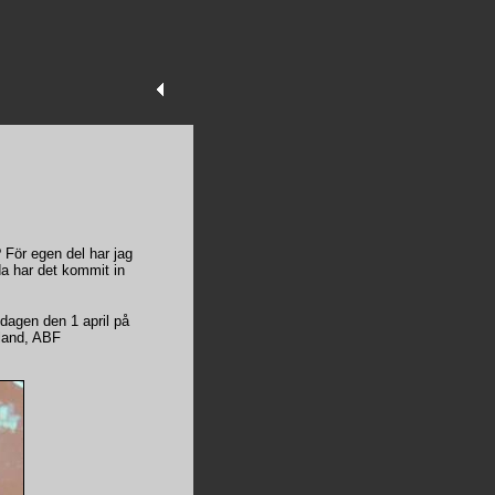
 För egen del har jag
a har det kommit in
dagen den 1 april på
land, ABF