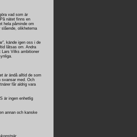
avgöra vad som är
 På nätet finns en
(Det hela påminde om
r slående, olikheterna
r”, kände igen oss i de
ltid låtsas om. Andra
et Lars Vilks ambitioner
synliga.
t är ändå alltid de som
om svansar med. Och
närer får aldrig vara
S är ingen enhetlig
v en annan och kanske
skonstnär.