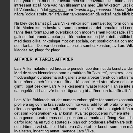
och tycktes sakna en klar avsikt med sin medverkan. Det hade anna
intressant att få höra vad han tillsammans med Elin Wikström just i 
till Vetenskapsrådet
www.vr.se
om
”Forskningsprocesser I konst”
(obs
några ”dolda strukturer” från den tankesmedjan då också hade blivit b
Nu blev det främst på Lars Vilks villkor som samtalet tog form och h
bild. Modernismen beskrevs som en period där det formala stod i cent
fanns flera formtabu att överskrida och modernismen kollapsade. (Tro
gallerier fortfarande arbetar just för modernismen.) Mot detta ställde
med dess olika inriktningar mot det sociala, det postkoloniala och m
som fantasi. Det var den internationella samtidskonsten, av Lars Vilks
kläddes av, plagg för plagg.
AFFÄRER, AFFÄRER, AFFÄRER
Lars Vilks målade med bredaste penseln upp den nutida konstvärlde
Med de stora biennalerna som riktmärken för ”kvalitet”, beskrev Lars
”nödvändiga” curatorerna och galleristerna arbetar trend- och affärsm
konstnärerna och ”fiskar runt för att få napp”. Med stort allvar och
glimt i ögat beskrev Lars Vilks kejsarens nyaste kläder. Han sa inte 
sa ungefär att han i vår tid helt ägnar sig åt affärer och framför allt å
Lars Vilks förklarade att det numera enbart gäller för samtidskonstnä
profilera sig och ha bra svada och inte vara rädd för att prata för myc
eller lögn spelar ingen roll, förklarade Lars Vilks när han utgick ifrån 
det som konstvärlden kallar konst. Kvalitet produceras numera inte i 
utan genom curatorernas och galleristernas marknadsföring. Samtid
därför idag ha en tydlig strategisk plan och producera effektivare och 
och drömma vid staffliet. Det stora nätverket för konst, som man mås
kvaliteten, ingenting annat, menade Lars Vilks.