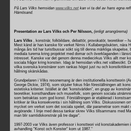
På Lars Vilks hemsidan
www.vilks.net
kan vi ta del av hans egna refl
Härnösand.
Presentation av Lars Vilks och Per Nilsson,
(enligt arrangörerna)
Lars Vilks
, konstnär, folkbildare, debattör, provokatör, teoretiker – 
Mest känd är han kanske för verket Nimis i Kullabergsbukten, nära 
många års tid har turistbussar sökt sig till denna märkliga skapelse,
mediala turerna kring projektet med domar och överklaganden i länsrätt
intresset. Kanske var det genom denna mediecirkus Vilks allt mer k
sociala frågor kring konsten. Idag är hemsidan vilks.net välbesökt. D
vilka svenska konstnärer som rankas högst just nu och konstkritike
hållning skärskådas.
Grundpelaren i Vilks resonemang är den institutionella konstteorin (A
George Dickie, 1974), som skjuter fokus från föreställningen att kons
estetiska kriterier. Istället är det ”konstvärlden”, en grupp av konstnärer
teoretiker, konsthandlare och museifolk, som genom sociala utnäm
som betraktas som god konst. Förställningen är etablerad i konsts
kritiker är lika konsekventa i sin hållning som Vilks. Diskussionen o
mycket om verket som det sociala spelet, där parametrar som makt o
avgörande. I linje med dessa tankar skrev Vilks tillsammans med Mar
man blir samtidskonstnär på tre dagar”.
1997-2003 var Vilks även professor i konstteori vid konstakademien 
avhandling "Konst och Konster" kom ut 1987.”