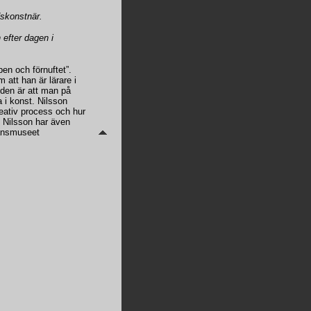
dskonstnär.
 efter dagen i
en och förnuftet”.
att han är lärare i
nden är att man på
 i konst. Nilsson
ativ process och hur
. Nilsson har även
länsmuseet