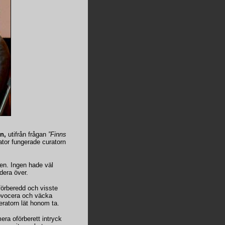
n,
utifrån frågan
”Finns
tor fungerade curatorn
gen. Ingen hade väl
dera över.
förberedd och visste
ovocera och väcka
ratorn lät honom ta.
era oförberett intryck