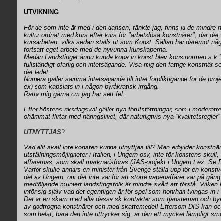
UTVIKNING
För de som inte är med i den dansen, tänkte jag, finns ju de mindre 
kultur ordnat med kurs efter kurs för "arbetslösa konstnärer", där det
kursarbeten, vilka sedan ställs ut som Konst. Sällan har däremot någo
fortsatt eget arbete med de nyvunna kunskaperna.
Medan Landstinget ännu kunde köpa in konst blev konstnormen s k ”
fullständigt ofarlig och intetsägande. Visa mig den fattige konstnär so
det ledet.
Numera gäller samma intetsägande till intet förpliktigande för de proj
ex) som kapslats in i någon byråkratisk irrgång.
Rätta mig gärna om jag har sett fel.
Efter höstens riksdagsval gäller nya förutstättningar, som i moderat
ohämmat flirtar med näringslivet, där naturligtvis nya ”kvalitetsregler
UTNYTTJAS
?
Vad allt skall inte konsten kunna utnyttjas till? Man erbjuder konstnä
utställningsmöjligheter i Italien, i Ungern osv, inte för konstens skull,
affärernas, som skall marknadsföras (JAS-projekt i Ungern t ex. Se DN
Varför skulle annars en minister från Sverige ställa upp för en konst
del av Ungern, om det inte var för att större vapenaffärer var på gång
medföljande muntert landstingsfolk är mindre svårt att förstå. Vilken
inför sig själv vad det egentligen är för spel som hon/han tvingas in 
Det är en skam med alla dessa sk kontakter som tjänstemän och byrå
av godtrogna konstnärer och med skattemedel! Eftersom DIS kan och
som helst, bara den inte uttrycker sig, är den ett mycket lämpligt sm