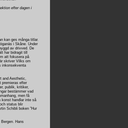
ektion efter dagen i
han kan ges många titlar.
Höganäs i Skåne. Under
 byggd av drivved. De
 har bidragit till
om att fokusera på
är skriver Vilks om
rs inkonsekventa
rt and Aesthetic,
t premieras efter
, publik, kritiker,
ningar bestämmer vad
ammanhang, men få
m konst handlar inte så
ch status blir
tin Schibli boken ”Hur
i Bergen. Hans