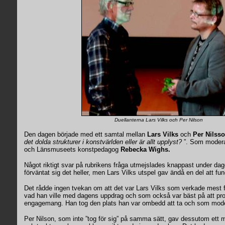
Duellanterna Lars Vilks och Per Nilson
Den dagen började med ett samtal mellan
Lars Vilks
och
Per Nilsso
det dolda strukturer i konstvärlden eller är allt upplyst?
”. Som modera
och Länsmuseets konstpedagog
Rebecka Wighs.
Något riktigt svar på rubrikens fråga utmejslades knappast under da
förväntat sig det heller, men Lars Vilks utspel gav ändå en del att fun
Det rådde ingen tvekan om att det var Lars Vilks som verkade mest 
vad han ville med dagens uppdrag och som också var bäst på att pr
engagemang. Han tog den plats han var ombedd att ta och som mode
Per Nilson, som inte ”tog för sig” på samma sätt, gav dessutom ett m