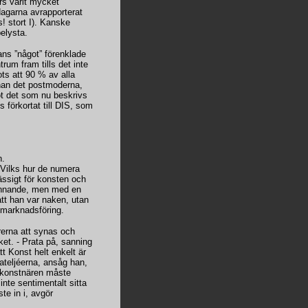
rs varit mycket
dagarna avrapporterat
! stort I). Kanske
elysta.
ans ”något” förenklade
rum fram tills det inte
ts att 90 % av alla
 han det postmoderna,
ot det som nu beskrivs
 förkortat till DIS, som
n.
 Vilks hur de numera
ässigt för konsten och
 kunnande, men med en
att han var naken, utan
t marknadsföring.
rerna att synas och
ket. - Prata på, sanning
att Konst helt enkelt är
ateljéerna, ansåg han,
skonstnären måste
inte sentimentalt sitta
te in i, avgör