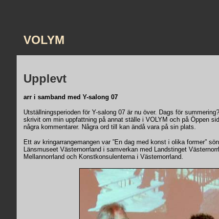
VOLYM
Upplevt
arr i samband med Y-salong 07
Utställningsperioden för Y-salong 07 är nu över. Dags för summering?
skrivit om min uppfattning på annat ställe i VOLYM och på Öppen sid
några kommentarer. Några ord till kan ändå vara på sin plats.
Ett av kringarrangemangen var ”En dag med konst i olika former” sön
Länsmuseet Västernorrland i samverkan med Landstinget Västernorr
Mellannorrland och Konstkonsulenterna i Västernorrland.