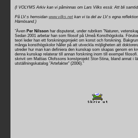
(I VOLYMS Arkiv kan vi påminnas om Lars Vilks essä: Att bli samti
På LV:s hemsidan
www.vilks.net
kan vi ta del av LV:s egna reflektion
Härnösand.)
”Även
Per Nilsson
har disputerat, under rubriken ”Naturen, vetenskap
Sedan 2001 arbetar han som filosof på Umeå Konsthögskola. Förutom 
teori leder han ett forskningsprojekt om konst och forskning. Bakgru
många konsthögskolor håller på att utveckla möjligheten att doktorera
utreder hur man kan definiera den kunskap som skapas genom en kre
denna kunskap relaterar till annan forskning inom till exempel filosofi
skrivit om Mattias Olofssons konstprojekt Stor-Stina, bland annat i 
utställningskatalog ”Artefakter” (2006).”