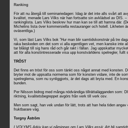
Ranking
För att nu återgå till seminariedagen: Idag är det inte alls svårt att 
kvalitet, menade Lars Vilks när han fortsatte sin avklädsel av DIS. –
rankinglista. Lars Vilks beskrev hur man kan se till att hamna där. 
Michelins lista över kommersiella restauranger och hotell. Likheten ä
oväsentliga.)
Vi, som läst Lars Vilks bok ”Hur man blir samtidskonstnär på tre daga
raka beskeden om det som vi alla egentligen vet, men kanske inte al
tar blåögt till sig hans råd och går rakt i fällan. Jag uppskattar myck
att för alla konstintresserade visa upp konstvärldens spelregler, fullt 
TRÖST
Det finns en tröst för oss som tänkt oss något annat med konsten. De
bryter mot de uppsatta normerna som för konsten vidare, inte de s
spelreglerna, som nu synliggjorts, är det dags att bryta med. En konst
bunden.
Per Nilsson bidrog med många nödvändiga tillrättalägganden som: DI
riktning, kvalitetsbegreppet avgörs från verk till verk osv.
Men som sagt, han vek undan för lätt, trots att han hela tiden anga
fruktbarare väg.
Torgny Åström
I VOLYMS Arkiv kan vi påminnas om Lars Vilks essä: Att bli samtid