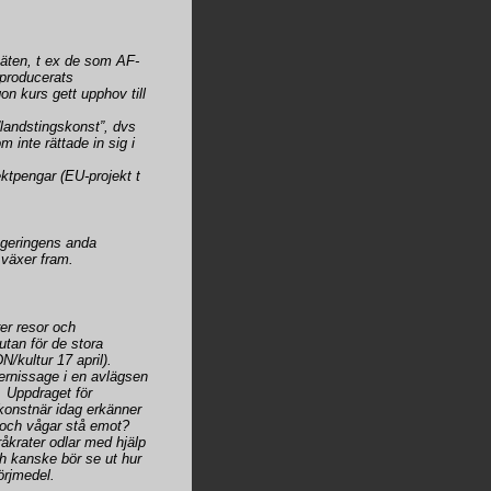
näten, t ex de som AF-
 producerats
n kurs gett upphov till
landstingskonst”, dvs
m inte rättade in sig i
ektpengar (EU-projekt t
regeringens anda
” växer fram.
rer resor och
 utan för de stora
/kultur 17 april).
vernissage i en avlägsen
. Uppdraget för
 konstnär idag erkänner
i och vågar stå emot?
krater odlar med hjälp
 kanske bör se ut hur
örjmedel.