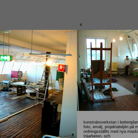
konstnärsverkstan i bottenplan
foto, emalj, projektateljén på 
ordningsställts med nya maskin
träarbeten, och