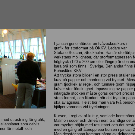
I januari genomfördes en tvåveckorskurs i
grafik för storformat på ÖKKV. Ledare var
Stefano Beccari, Stockholm. Han är storförtjus
verkstans möjligheter, där storformatpressen f
högtryck (120 x 200 cm eller längre) är den en
bara två som finns i Sverige. Den andra finns i
Bohusläns KKV.
Att trycka stora bilder i en stor press ställer s
krav på papper och hantering vid trycket. Mins
gram tjocklek är regel, och tunnare (som rispa
kräver stor försiktighet. Inpassning av papper
infärgade stocken måste göras oerhört precist
stora format, och likadant när det tryckta papp
ska avlägsnas. Helst bör man vara två perso
hjälper varandra vid tryckningen.
Kursen, i regi av af-kultur, samlade konstnärer
 med utrustning för grafik,
Malmö i söder och Umeå i norr. Samtliga delt
mellanplanet som delvis
var mycket nöjda med resultatet och det bes
er för metall- och
med en gång att återupprepa kursen i januari 
Men dessförinnan kommer några av deltagarn