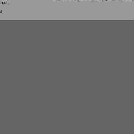
- och
t.