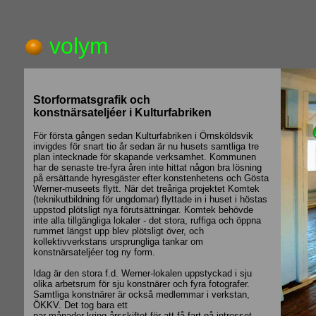
volym
Storformatsgrafik och
konstnärsateljéer i Kulturfabriken
För första gången sedan Kulturfabriken i Örnsköldsvik
invigdes för snart tio år sedan är nu husets samtliga tre
plan intecknade för skapande verksamhet. Kommunen
har de senaste tre-fyra åren inte hittat någon bra lösning
på ersättande hyresgäster efter konstenhetens och Gösta
Werner-museets flytt. När det treåriga projektet Komtek
(teknikutbildning för ungdomar) flyttade in i huset i höstas
uppstod plötsligt nya förutsättningar. Komtek behövde
inte alla tillgängliga lokaler - det stora, ruffiga och öppna
rummet längst upp blev plötsligt över, och
kollektivverkstans ursprungliga tankar om
konstnärsateljéer tog ny form.
Idag är den stora f.d. Werner-lokalen uppstyckad i sju
olika arbetsrum för sju konstnärer och fyra fotografer.
Samtliga konstnärer är också medlemmar i verkstan,
ÖKKV. Det tog bara ett
par månader kring årsskiftet för att få fart på intresset,